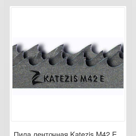
Пила ленточная Katezis M42 E