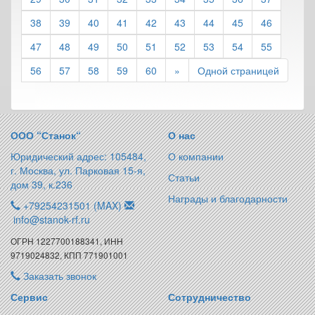
38
39
40
41
42
43
44
45
46
47
48
49
50
51
52
53
54
55
56
57
58
59
60
»
Одной страницей
ООО “Станок“
О нас
Юридический адрес: 105484,
О компании
г. Москва, ул. Парковая 15-я,
Статьи
дом 39, к.236
Награды и благодарности
+79254231501 (MAX)
info@stanok-rf.ru
ОГРН 1227700188341, ИНН
9719024832, КПП 771901001
Заказать звонок
Сервис
Сотрудничество