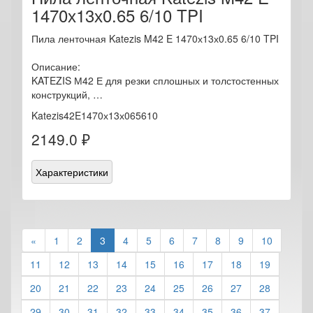
1470х13х0.65 6/10 TPI
Пила ленточная Katezis M42 E 1470х13х0.65 6/10 TPI
Описание:
KATEZIS М42 Е для резки сплошных и толстостенных
конструкций, …
Katezis42E1470х13х065610
2149.0 ₽
Характеристики
«
1
2
3
4
5
6
7
8
9
10
11
12
13
14
15
16
17
18
19
20
21
22
23
24
25
26
27
28
29
30
31
32
33
34
35
36
37