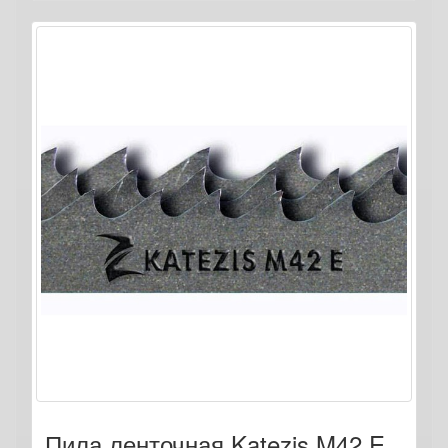
Пила ленточная Katezis M42 E