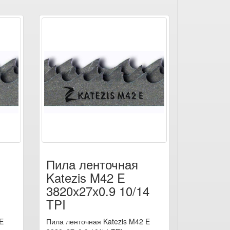
Пила ленточная
Katezis M42 E
3820х27х0.9 10/14
TPI
E
Пила ленточная Katezis M42 E