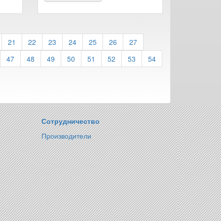
21
22
23
24
25
26
27
47
48
49
50
51
52
53
54
Сотрудничество
Производители