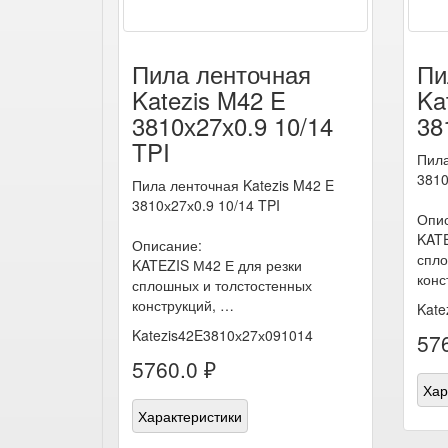
Пила ленточная
Пи
Katezis M42 E
Ka
3810х27х0.9 10/14
38
TPI
Пила
3810
Пила ленточная Katezis M42 E
3810х27х0.9 10/14 TPI
Опис
KATE
Описание:
спло
KATEZIS М42 Е для резки
конс
сплошных и толстостенных
конструкций, …
Kate
Katezis42E3810х27х091014
576
5760.0 ₽
Хар
Характеристики