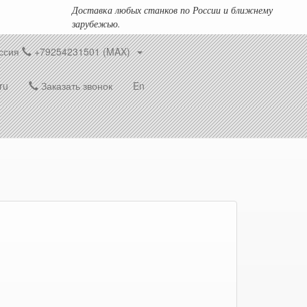
Доставка любых станков по России и ближнему
зарубежью.
ссия
+79254231501 (MAX)
ru
Заказать звонок
En