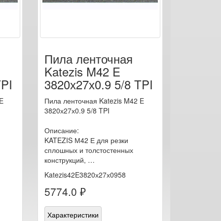
Пила ленточная
Katezis M42 E
TPI
3820х27х0.9 5/8 TPI
E
Пила ленточная Katezis M42 E
3820х27х0.9 5/8 TPI
Описание:
KATEZIS М42 Е для резки
сплошных и толстостенных
конструкций, …
Katezis42E3820х27х0958
5774.0 ₽
Характеристики