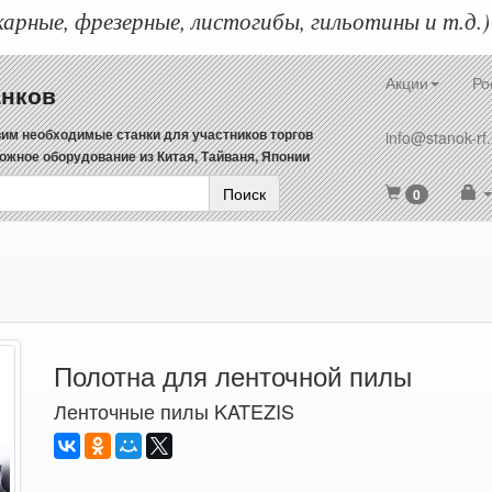
арные, фрезерные, листогибы, гильотины и т.д.)
Акции
Ро
анков
им необходимые станки для участников торгов
info@stanok-rf.
ожное оборудование из Китая, Тайваня, Японии
Поиск
0
Полотна для ленточной пилы
Ленточные пилы KATEZIS