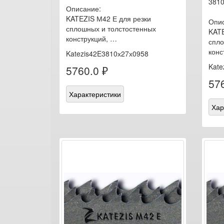
3810
Описание:
KATEZIS М42 Е для резки
Опис
сплошных и толстостенных
KATE
конструкций, …
спло
конс
Katezis42E3810х27х0958
Kate
5760.0 ₽
576
Характеристики
Хар