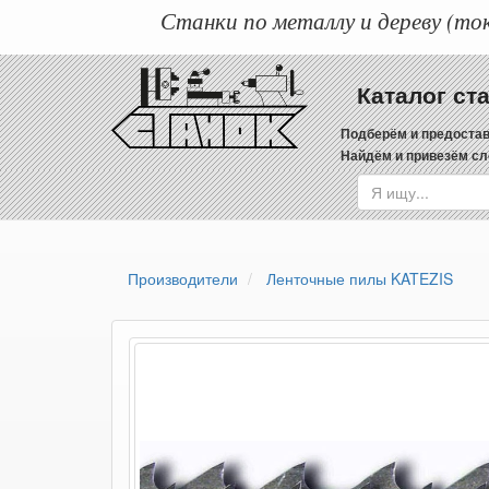
Станки по металлу и дереву (ток
Каталог ст
Подберём и предостав
Найдём и привезём сл
Производители
Ленточные пилы KATEZIS