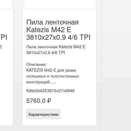
Пила ленточная
Katezis M42 E
TPI
3810х27х0.9 4/6 TPI
E
Пила ленточная Katezis M42 E
3810х27х0.9 4/6 TPI
Описание:
KATEZIS М42 Е для резки
сплошных и толстостенных
конструкций, …
Katezis42E3810х27х0946
5760.0 ₽
Характеристики