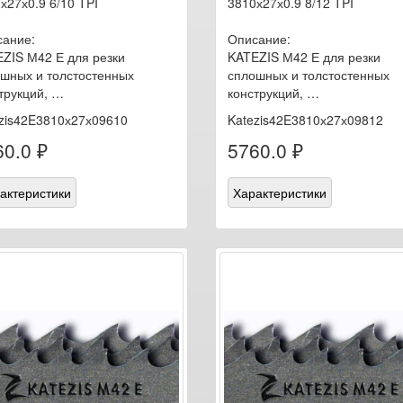
х27х0.9 6/10 TPI
3810х27х0.9 8/12 TPI
ание:
Описание:
ZIS М42 Е для резки
KATEZIS М42 Е для резки
шных и толстостенных
сплошных и толстостенных
трукций, …
конструкций, …
zis42E3810х27х09610
Katezis42E3810х27х09812
0.0 ₽
5760.0 ₽
актеристики
Характеристики