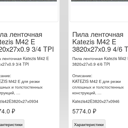
ла ленточная
Пила ленточная
tezis M42 E
Katezis M42 E
20х27х0.9 3/4 TPI
3820х27х0.9 4/6 
 ленточная Katezis M42 E
Пила ленточная Katezis M42 
х27х0.9 3/4 TPI
3820х27х0.9 4/6 TPI
ание:
Описание:
ZIS М42 Е для резки
KATEZIS М42 Е для резки
шных и толстостенных
сплошных и толстостенных
трукций, …
конструкций, …
zis42E3820х27х0934
Katezis42E3820х27х0946
4.0 ₽
5774.0 ₽
актеристики
Характеристики