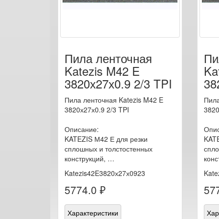
Пила ленточная
Пи
Katezis M42 E
Ka
3820х27х0.9 2/3 TPI
38
Пила ленточная Katezis M42 E
Пила
3820х27х0.9 2/3 TPI
3820
Описание:
Опис
KATEZIS М42 Е для резки
KATE
сплошных и толстостенных
спло
конструкций, …
конс
Katezis42E3820х27х0923
Kate
5774.0 ₽
577
Характеристики
Хар