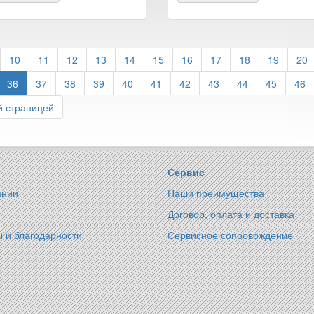
10
11
12
13
14
15
16
17
18
19
20
36
37
38
39
40
41
42
43
44
45
46
 страницей
Сервис
ании
Наши преимущества
Договор, оплата и доставка
 и благодарности
Сервисное сопровождение