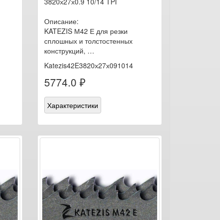
3820х27х0.9 10/14 TPI
Описание:
KATEZIS М42 Е для резки
сплошных и толстостенных
конструкций, …
Katezis42E3820х27х091014
5774.0 ₽
Характеристики