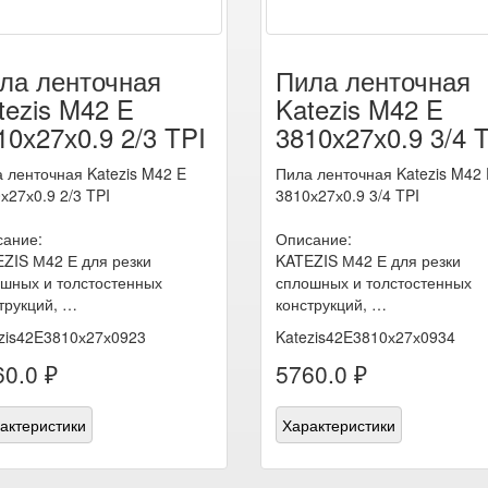
ла ленточная
Пила ленточная
tezis M42 E
Katezis M42 E
10х27х0.9 2/3 TPI
3810х27х0.9 3/4 
 ленточная Katezis M42 E
Пила ленточная Katezis M42 
х27х0.9 2/3 TPI
3810х27х0.9 3/4 TPI
ание:
Описание:
ZIS М42 Е для резки
KATEZIS М42 Е для резки
шных и толстостенных
сплошных и толстостенных
трукций, …
конструкций, …
zis42E3810х27х0923
Katezis42E3810х27х0934
0.0 ₽
5760.0 ₽
актеристики
Характеристики