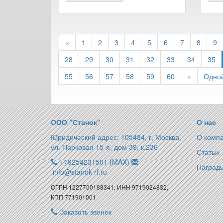
«
1
2
3
4
5
6
7
8
9
28
29
30
31
32
33
34
35
55
56
57
58
59
60
»
Одной
ООО “Станок“
О нас
Юридический адрес: 105484, г. Москва,
О комп
ул. Парковая 15-я, дом 39, к.236
Статьи
+79254231501 (MAX)
Награды
info@stanok-rf.ru
ОГРН 1227700188341, ИНН 9719024832,
КПП 771901001
Заказать звонок