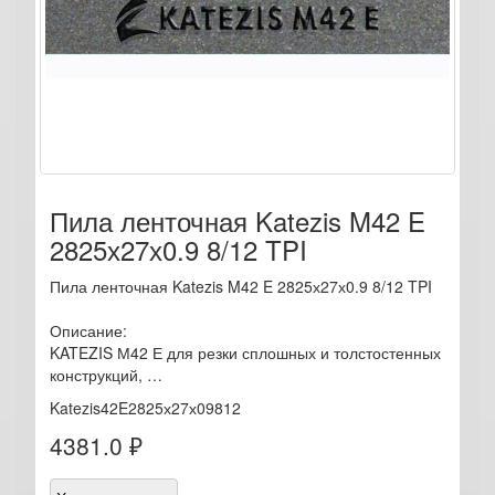
Пила ленточная Katezis M42 E
2825х27х0.9 8/12 TPI
Пила ленточная Katezis M42 E 2825х27х0.9 8/12 TPI
Описание:
KATEZIS М42 Е для резки сплошных и толстостенных
конструкций, …
Katezis42E2825х27х09812
4381.0 ₽