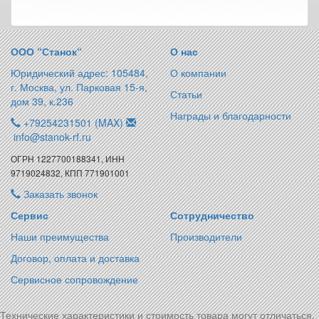
ООО “Станок“
О нас
Юридический адрес: 105484,
О компании
г. Москва, ул. Парковая 15-я,
Статьи
дом 39, к.236
Награды и благодарности
+79254231501 (MAX)
info@stanok-rf.ru
ОГРН 1227700188341, ИНН
9719024832, КПП 771901001
Заказать звонок
Сервис
Сотрудничество
Наши преимущества
Производители
Договор, оплата и доставка
Сервисное сопровождение
Технические характеристики и стоимость товара могут отличаться.