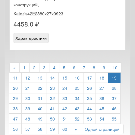
конструкций, …
Katezis42E2880х27х0923
4458.0 ₽
Характеристики
«
1
2
3
4
5
6
7
8
9
10
11
12
13
14
15
16
17
18
19
20
21
22
23
24
25
26
27
28
29
30
31
32
33
34
35
36
37
38
39
40
41
42
43
44
45
46
47
48
49
50
51
52
53
54
55
56
57
58
59
60
»
Одной страницей