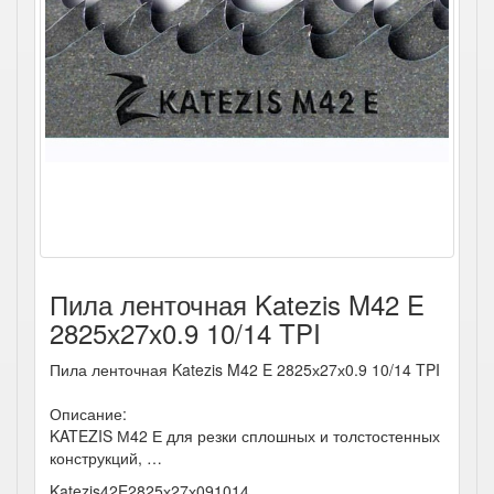
Пила ленточная Katezis M42 E
2825х27х0.9 10/14 TPI
Пила ленточная Katezis M42 E 2825х27х0.9 10/14 TPI
Описание:
KATEZIS М42 Е для резки сплошных и толстостенных
конструкций, …
Katezis42E2825х27х091014