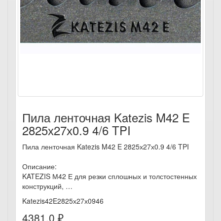
Пила ленточная Katezis M42 E
2825х27х0.9 4/6 TPI
Пила ленточная Katezis M42 E 2825х27х0.9 4/6 TPI
Описание:
KATEZIS М42 Е для резки сплошных и толстостенных
конструкций, …
Katezis42E2825х27х0946
4381.0 ₽