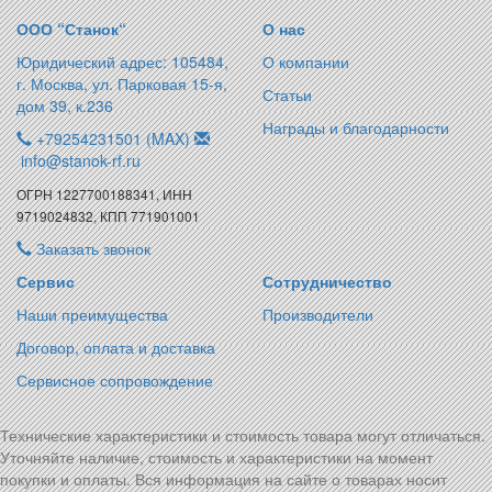
ООО “Станок“
О нас
Юридический адрес: 105484,
О компании
г. Москва, ул. Парковая 15-я,
Статьи
дом 39, к.236
Награды и благодарности
+79254231501 (MAX)
info@stanok-rf.ru
ОГРН 1227700188341, ИНН
9719024832, КПП 771901001
Заказать звонок
Сервис
Сотрудничество
Наши преимущества
Производители
Договор, оплата и доставка
Сервисное сопровождение
Технические характеристики и стоимость товара могут отличаться.
Уточняйте наличие, стоимость и характеристики на момент
покупки и оплаты. Вся информация на сайте о товарах носит