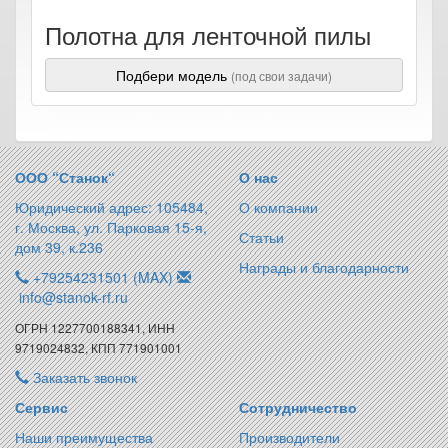
Полотна для ленточной пилы
Подбери модель
(под свои задачи)
ООО “Станок“
О нас
Юридический адрес: 105484,
О компании
г. Москва, ул. Парковая 15-я,
Статьи
дом 39, к.236
Награды и благодарности
+79254231501 (MAX)
info@stanok-rf.ru
ОГРН 1227700188341, ИНН
9719024832, КПП 771901001
Заказать звонок
Сервис
Сотрудничество
Наши преимущества
Производители