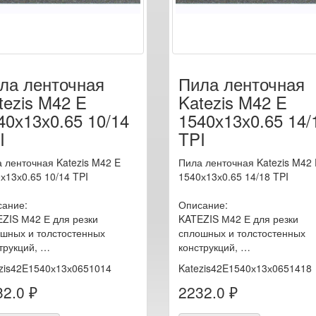
ла ленточная
Пила ленточная
tezis M42 E
Katezis M42 E
40х13х0.65 10/14
1540х13х0.65 14/
I
TPI
 ленточная Katezis M42 E
Пила ленточная Katezis M42 
х13х0.65 10/14 TPI
1540х13х0.65 14/18 TPI
ание:
Описание:
ZIS М42 Е для резки
KATEZIS М42 Е для резки
шных и толстостенных
сплошных и толстостенных
трукций, …
конструкций, …
zis42E1540х13х0651014
Katezis42E1540х13х0651418
2.0 ₽
2232.0 ₽