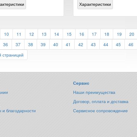
актеристики
Характеристики
10
11
12
13
14
15
16
17
18
19
20
36
37
38
39
40
41
42
43
44
45
46
 страницей
Сервис
ании
Наши преимущества
Договор, оплата и доставка
 и благодарности
Сервисное сопровождение