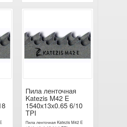
Пила ленточная
Katezis M42 E
18
1540х13х0.65 6/10
TPI
E
Пила ленточная Katezis M42 E