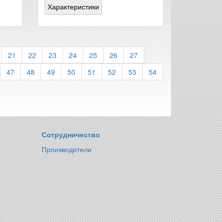
Характеристики
21
22
23
24
25
26
27
47
48
49
50
51
52
53
54
Сотрудничество
Производители