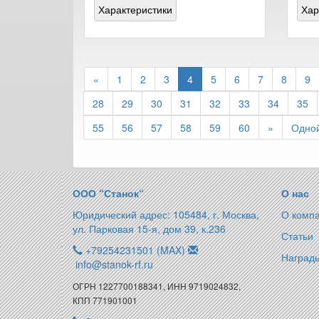
Характеристики
Хар
«
1
2
3
4
5
6
7
8
9
28
29
30
31
32
33
34
35
55
56
57
58
59
60
»
Одной
ООО “Станок“
О нас
Юридический адрес: 105484, г. Москва,
О комп
ул. Парковая 15-я, дом 39, к.236
Статьи
+79254231501 (MAX)
Награды
info@stanok-rf.ru
ОГРН 1227700188341, ИНН 9719024832,
КПП 771901001