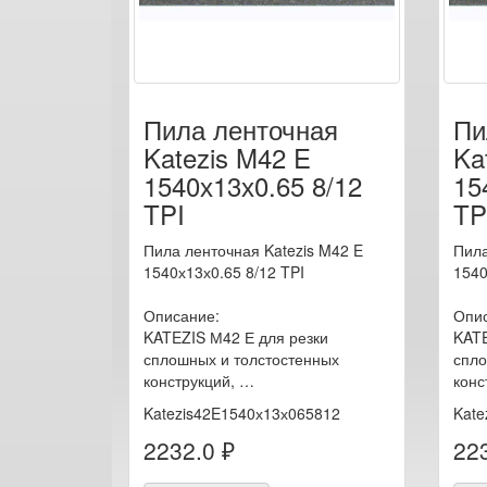
Пила ленточная
Пи
Katezis M42 E
Ka
1540х13х0.65 8/12
15
TPI
TP
Пила ленточная Katezis M42 E
Пила
1540х13х0.65 8/12 TPI
1540
Описание:
Опис
KATEZIS М42 Е для резки
KATE
сплошных и толстостенных
спло
конструкций, …
конс
Katezis42E1540х13х065812
Kate
2232.0 ₽
223