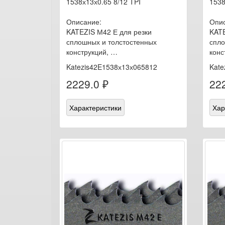
1538х13х0.65 8/12 TPI
1538
Описание:
Опис
KATEZIS М42 Е для резки
KATE
сплошных и толстостенных
спло
конструкций, …
конс
Katezis42E1538х13х065812
Kate
2229.0 ₽
222
Характеристики
Хар