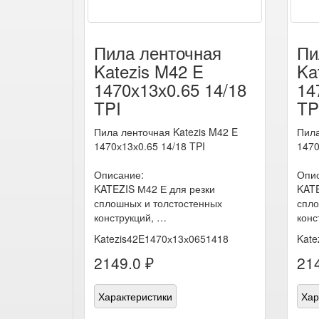
Пила ленточная
Пи
Katezis M42 E
Ka
1470х13х0.65 14/18
14
TPI
TP
Пила ленточная Katezis M42 E
Пила
1470х13х0.65 14/18 TPI
1470
Описание:
Опис
KATEZIS М42 Е для резки
KATE
сплошных и толстостенных
спло
конструкций, …
конс
Katezis42E1470х13х0651418
Kate
2149.0 ₽
214
Характеристики
Хар