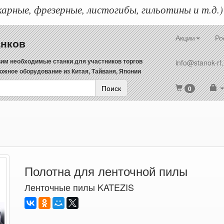
арные, фрезерные, листогибы, гильотины и т.д.)
Акции
Ро
анков
им необходимые станки для участников торгов
info@stanok-rf.
ожное оборудование из Китая, Тайваня, Японии
Поиск
0
Полотна для ленточной пилы
Ленточные пилы KATEZIS