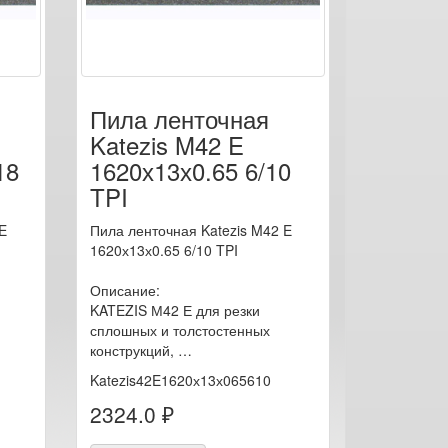
Пила ленточная
Katezis M42 E
18
1620х13х0.65 6/10
TPI
E
Пила ленточная Katezis M42 E
1620х13х0.65 6/10 TPI
Описание:
KATEZIS М42 Е для резки
сплошных и толстостенных
конструкций, …
Katezis42E1620х13х065610
2324.0 ₽