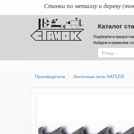
Станки по металлу и дереву (ток
Каталог ст
Подберём и предостав
Найдём и привезём сл
Производители
Ленточные пилы KATEZIS