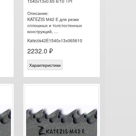
1540х13х0.65 6/10 TPI
Описание:
KATEZIS М42 Е для резки
сплошных и толстостенных
конструкций, …
Katezis42E1540х13х065610
2232.0 ₽
Характеристики