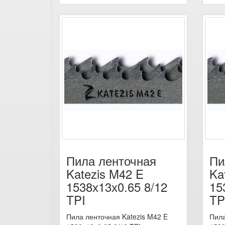
Пила ленточная
Пи
Katezis M42 E
Ka
1538х13х0.65 8/12
15
TPI
TP
Пила ленточная Katezis M42 E
Пила