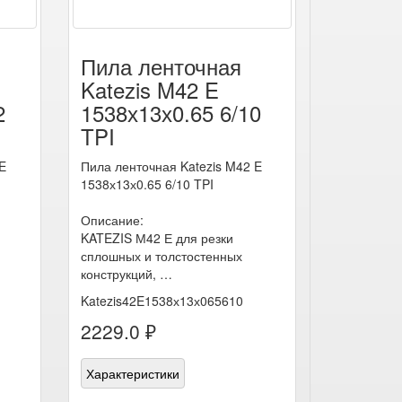
Пила ленточная
Katezis M42 E
2
1538х13х0.65 6/10
TPI
E
Пила ленточная Katezis M42 E
1538х13х0.65 6/10 TPI
Описание:
KATEZIS М42 Е для резки
сплошных и толстостенных
конструкций, …
Katezis42E1538х13х065610
2229.0 ₽
Характеристики