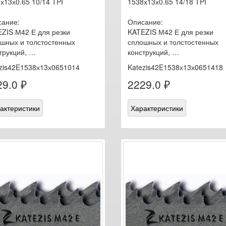
х13х0.65 10/14 TPI
1538х13х0.65 14/18 TPI
ание:
Описание:
ZIS М42 Е для резки
KATEZIS М42 Е для резки
шных и толстостенных
сплошных и толстостенных
трукций, …
конструкций, …
zis42E1538х13х0651014
Katezis42E1538х13х0651418
9.0 ₽
2229.0 ₽
актеристики
Характеристики