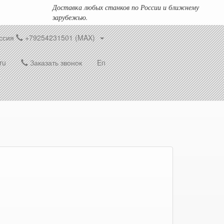
Доставка любых станков по России и ближнему
зарубежью.
ссия
+79254231501 (MAX)
ru
Заказать звонок
En