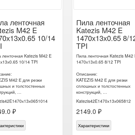
ла ленточная
Пила ленточная
tezis M42 E
Katezis M42 E
70х13х0.65 10/14
1470х13х0.65 8/1
I
TPI
 ленточная Katezis M42 E
Пила ленточная Katezis M42 
х13х0.65 10/14 TPI
1470х13х0.65 8/12 TPI
ание:
Описание:
ZIS М42 Е для резки
KATEZIS М42 Е для резки
шных и толстостенных
сплошных и толстостенных
трукций, …
конструкций, …
zis42E1470х13х0651014
Katezis42E1470х13х065812
9.0 ₽
2149.0 ₽
актеристики
Характеристики