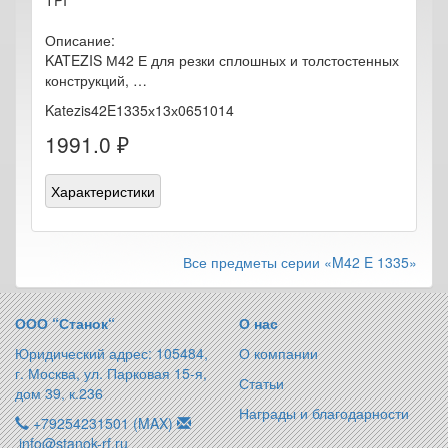
TPI
Описание:
KATEZIS М42 Е для резки сплошных и толстостенных
конструкций, …
Katezis42E1335х13х0651014
1991.0 ₽
Характеристики
Все предметы серии «M42 E 1335»
ООО “Станок“
О нас
Юридический адрес: 105484,
О компании
г. Москва, ул. Парковая 15-я,
Статьи
дом 39, к.236
Награды и благодарности
+79254231501 (MAX)
info@stanok-rf.ru