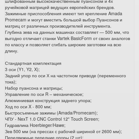
шлифованным высококачественным пуансоном и 4х
ручейковой матрицей ведущих европейских брендов.
Зажимные приспособления имеют тип крепление Amada
Promecam и могут вместить большой выбор Пуансонов и
матриц от различных производителей инструмента.
Глубина зева на данных машинах составляет — 500 мм, что
выгодно отличает станки Vartek BasicForm от своих аналогов
по классу и позволяет сгибать широкие заготовки на всю
длину.
Стандартная комплектация
3 оси (Y1, Y2, X);
Задний упор по оси Х на частотном приводе (переменного
тока);
Набор пуансона и матрицы;
Управление по оси R – механическое;
Алюминиевая конструкция заднего упора;
Ход по оси X - 800 мм;
Быстросъемные зажимы (Amada/Promecam);
ЧПУ - NexT 1.0 CNC Control 12" Touch Screen;
Гидравлика Hoerbieger/Hawe;
Зев 500 мм (на прессах с рабочей шириной от 2600 мм);
Передвижные передние опоры (2 шт);