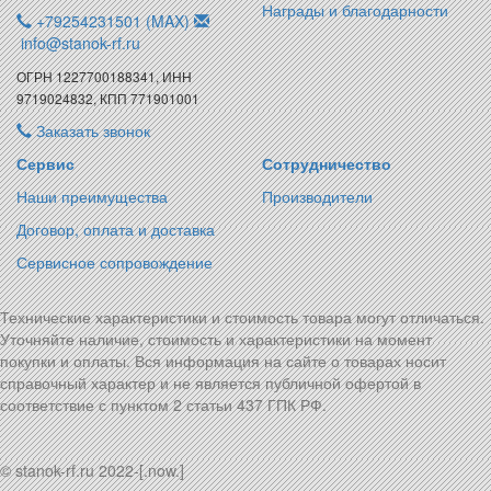
Награды и благодарности
+79254231501 (MAX)
info@stanok-rf.ru
ОГРН 1227700188341, ИНН
9719024832, КПП 771901001
Заказать звонок
Сервис
Сотрудничество
Наши преимущества
Производители
Договор, оплата и доставка
Сервисное сопровождение
Технические характеристики и стоимость товара могут отличаться.
Уточняйте наличие, стоимость и характеристики на момент
покупки и оплаты. Вся информация на сайте о товарах носит
справочный характер и не является публичной офертой в
соответствие с пунктом 2 статьи 437 ГПК РФ.
© stanok-rf.ru 2022-[.now.]