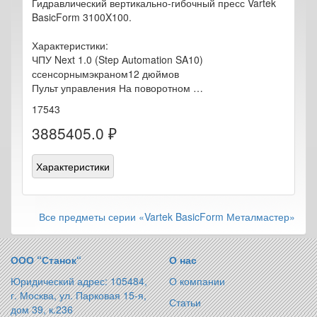
Гидравлический вертикально-гибочный пресс Vartek
BasicForm 3100X100.
Характеристики:
ЧПУ Next 1.0 (Step Automation SA10)
ссенсорнымэкраном12 дюймов
Пульт управления На поворотном …
17543
3885405.0 ₽
Характеристики
Все предметы серии «Vartek BasicForm Металмастер»
ООО “Станок“
О нас
Юридический адрес: 105484,
О компании
г. Москва, ул. Парковая 15-я,
Статьи
дом 39, к.236