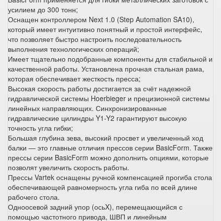
усилием до 300 тонн;
Оснащен контроллером Next 1.0 (Step Automation SA10),
который имеет интуитивно понятный и простой интерфейс,
что позволяет быстро настроить последовательность
выполнения технологических операций;
Имеет тщательно подобранные компоненты для стабильной и
качественной работы. Установлена прочная стальная рама,
которая обеспечивает жесткость пресса;
Высокая скорость работы достигается за счёт надежной
гидравлической системы Hoerbieger и прецизионной системы
линейных направляющих. Синхронизированные
гидравлические цилиндры Y1-Y2 гарантируют высокую
точность угла гибки;
Большая глубина зева, высокий просвет и увеличенный ход
балки — это главные отличия прессов серии BasicForm. Также
прессы серии BasicForm можно дополнить опциями, которые
позволят увеличить скорость работы.
Прессы Vartek оснащены ручной компенсацией прогиба стола
обеспечивающей равномерность угла гиба по всей длине
рабочего стола.
Одноосевой задний упор (осьX), перемещающийся с
помощью частотного привода, ШВП и линейным