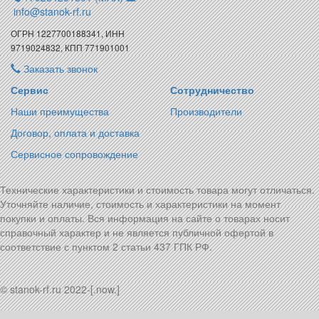
info@stanok-rf.ru
ОГРН 1227700188341, ИНН
9719024832, КПП 771901001
Заказать звонок
Сервис
Сотрудничество
Наши преимущества
Производители
Договор, оплата и доставка
Сервисное сопровождение
Технические характеристики и стоимость товара могут отличаться.
Уточняйте наличие, стоимость и характеристики на момент
покупки и оплаты. Вся информация на сайте о товарах носит
справочный характер и не является публичной офертой в
соответствие с пунктом 2 статьи 437 ГПК РФ.
© stanok-rf.ru 2022-[.now.]