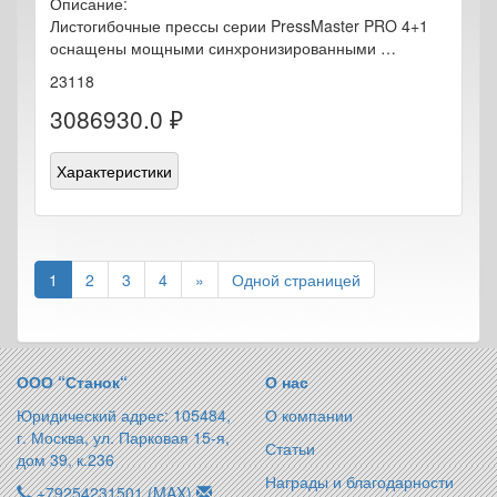
Описание:
Листогибочные прессы серии PressMaster PRO 4+1
оснащены мощными синхронизированными …
23118
3086930.0 ₽
Характеристики
1
2
3
4
»
Одной страницей
ООО “Станок“
О нас
Юридический адрес: 105484,
О компании
г. Москва, ул. Парковая 15-я,
Статьи
дом 39, к.236
Награды и благодарности
+79254231501 (MAX)