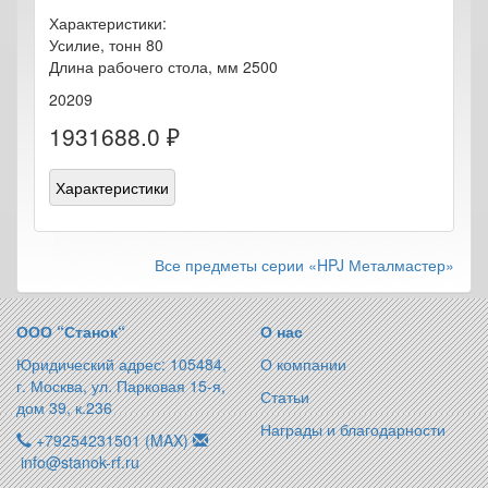
Характеристики:
Усилие, тонн 80
Длина рабочего стола, мм 2500
20209
1931688.0 ₽
Характеристики
Все предметы серии «HPJ Металмастер»
ООО “Станок“
О нас
Юридический адрес: 105484,
О компании
г. Москва, ул. Парковая 15-я,
Статьи
дом 39, к.236
Награды и благодарности
+79254231501 (MAX)
info@stanok-rf.ru