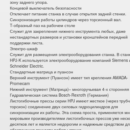
зону заднего упора.
Концевой выключатель безопасности
Отключает питание станка в случае открытия задней стенки.
Синхронизация работы цилиндров через торсионный вал.
T-образный паз на рабочем столе
Служит для закрепления нижнего инструмента любых, даже
нестандартных размеров и установки кронштейнов передней
поддержки листа.
Электро-шкаф
Служит для размещения электрооборудования станка. В стан
HPJ-K используется электрооборудование компаний Siemens 
Schneider Electric.
Стандартные матрица и пуансон
Верхний инструмент (Пуансон) имеет тип крепления AMADA-
Promecam
Нижний инструмент (Матрица)– многоручьевая 4-х сторонняя
Гидравлическая система Bosch-Rexroth (Германия)
Листогибочные прессы серии HPJ имеют жесткое (через труб
торсион) соединение двух силовых гидроцилиндров для
синхронизации их работы. Эта схема проста, применяется м
мировыми производителями листогибочных прессов уже неск
десятков лет и является недорогим и надежным средством д
обеспечения точности работы станка.