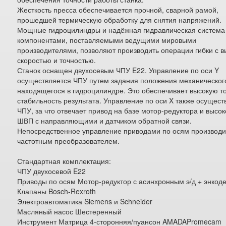
Жесткость пресса обеспечивается прочной, сварной рамой,
прошедшей термическую обработку для снятия напряжений.
Мощные гидроцилиндры и надёжная гидравлическая система
компонентами, поставляемыми ведущими мировыми
производителями, позволяют производить операции гибки с в
скоростью и точностью.
Станок оснащен двухосевым ЧПУ E22. Управление по оси Y
осуществляется ЧПУ путем задания положения механическог
находящегося в гидроцилиндре. Это обеспечивает высокую то
стабильность результата. Управление по оси X также осущест
ЧПУ, за что отвечает привод на базе мотор-редуктора и высо
ШВП с направляющими и датчиком обратной связи.
Непосредственное управление приводами по осям производи
частотным преобразователем.
Стандартная комплектация:
ЧПУ двухосевой E22
Приводы по осям Мотор-редуктор с асинхронным э/д + энкод
Клапаны Bosch-Rexroth
Электроавтоматика Siemens и Schneider
Масляный насос Шестеренный
Инструмент Матрица 4-сторонняя/пуансон AMADAPromecam