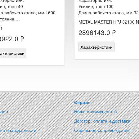
ие, тонн 40
Усилие, тонн 100
а рабочего стола, мм 1600
Длина рабочего стола, мм 3
стояние …
METAL MASTER HPJ 32100 N
01
2896143.0 ₽
9922.0 ₽
Характеристики
актеристики
Сервис
ании
Наши преимущества
Договор, оплата и доставка
 и благодарности
Сервисное сопровождение