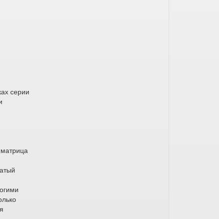
ках серии
и
 матрица
чатый
ногими
олько
ля