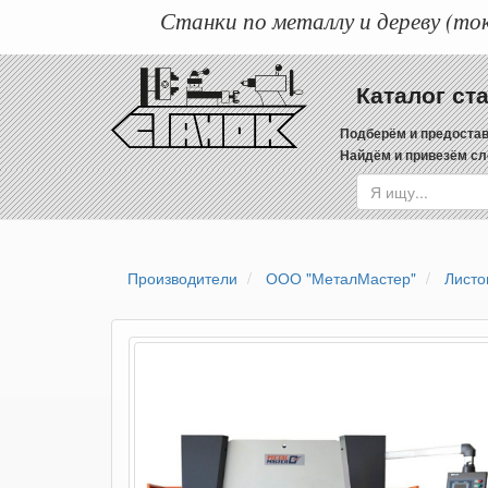
Станки по металлу и дереву (ток
Каталог ст
Подберём и предостав
Найдём и привезём сл
Производители
ООО "МеталМастер"
Листо