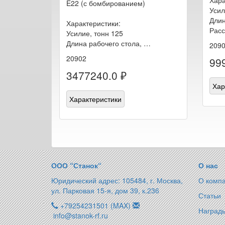
E22 (с бомбированием)
Усил
Длин
Характеристики:
Рас
Усилие, тонн 125
Длина рабочего стола, …
209
20902
99
3477240.0 ₽
Хар
Характеристики
ООО “Станок“
О нас
Юридический адрес: 105484, г. Москва,
О комп
ул. Парковая 15-я, дом 39, к.236
Статьи
+79254231501 (MAX)
Награды
info@stanok-rf.ru