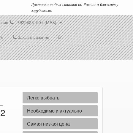
Доставка любых станков по России и ближнему
зарубежью.
ссия
+79254231501 (MAX)
ru
Заказать звонок
En
Легко выбрать
L
22
Необходимо и актуально
Самая низкая цена