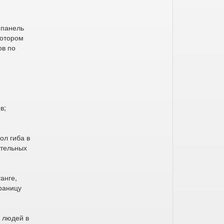
 панель
котором
ов по
в;
ол гиба в
ительных
анге,
раницу
 людей в