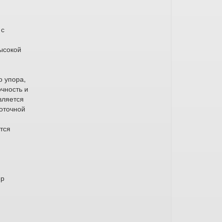
 с
ысокой
о упора,
чность и
вляется
коточной
тся
ер