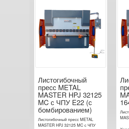
Листогибочный
Ли
пресс METAL
пр
MASTER HPJ 32125
MA
MC с ЧПУ E22 (с
16
бомбированием)
Лист
MAS
Листогибочный пресс METAL
MASTER HPJ 32125 MC с ЧПУ
Хара