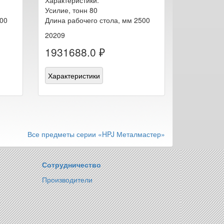
Усилие, тонн 80
200
Длина рабочего стола, мм 2500
20209
1931688.0 ₽
Характеристики
Все предметы серии «HPJ Металмастер»
Сотрудничество
Производители