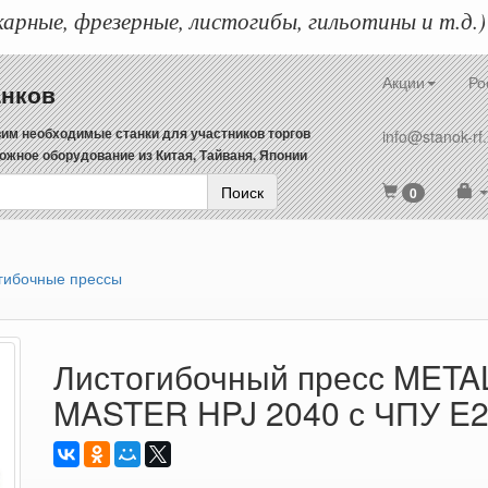
арные, фрезерные, листогибы, гильотины и т.д.)
Акции
Ро
анков
им необходимые станки для участников торгов
info@stanok-rf.
ожное оборудование из Китая, Тайваня, Японии
Поиск
0
гибочные прессы
Листогибочный пресс META
MASTER HPJ 2040 с ЧПУ E