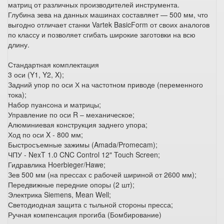
матриц от различных производителей инструмента.
Глубина зева на данных машинах составляет — 500 мм, что
выгодно отличает станки Vartek BasicForm от своих аналогов
по классу и позволяет сгибать широкие заготовки на всю
длину.
Стандартная комплектация
3 оси (Y1, Y2, X);
Задний упор по оси Х на частотном приводе (переменного
тока);
Набор пуансона и матрицы;
Управление по оси R – механическое;
Алюминиевая конструкция заднего упора;
Ход по оси X - 800 мм;
Быстросъемные зажимы (Amada/Promecam);
ЧПУ - NexT 1.0 CNC Control 12" Touch Screen;
Гидравлика Hoerbieger/Hawe;
Зев 500 мм (на прессах с рабочей шириной от 2600 мм);
Передвижные передние опоры (2 шт);
Электрика Siemens, Mean Well;
Светодиодная защита с тыльной стороны пресса;
Ручная компенсация прогиба (Бомбирование)