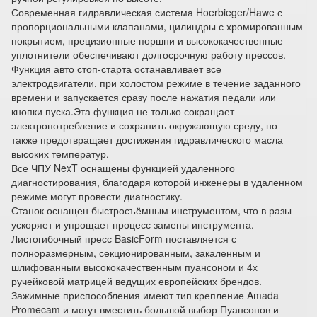
Современная гидравлическая система Hoerbieger/Hawe с
пропорциональными клапанами, цилиндры с хромированным
покрытием, прецизионные поршни и высококачественные
уплотнители обеспечивают долгосрочную работу прессов.
Функция авто стоп-старта останавливает все
электродвигатели, при холостом режиме в течение заданного
времени и запускается сразу после нажатия педали или
кнопки пуска.Эта функция не только сокращает
электропотребление и сохранить окружающую среду, но
также предотвращает достижения гидравлического масла
высоких температур.
Все ЧПУ NexT оснащены функцией удаленного
диагностирования, благодаря которой инженеры в удаленном
режиме могут провести диагностику.
Станок оснащен быстросъёмным инструментом, что в разы
ускоряет и упрощает процесс замены инструмента.
Листогибочный пресс BasicForm поставляется с
полноразмерным, секционированным, закаленным и
шлифованным высококачественным пуансоном и 4х
ручейковой матрицей ведущих европейских брендов.
Зажимные приспособления имеют тип крепление Amada
Promecam и могут вместить большой выбор Пуансонов и