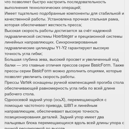
что позволяет быстро настроить последовательность
выполнения технологических операций;
Имеет тщательно подобранные компоненты для стабильной и
качественной работы. Установлена прочная стальная рама,
которая обеспечивает жесткость пресса;
Высокая скорость работы достигается за счёт надежной
гидравлической системы Hoerbieger и прецизионной системы
линейных направляющих. Синхронизированные
гидравлические цилиндры Y1-Y2 гарантируют высокую
точность угла гибки;
Большая глубина зева, высокий просвет и увеличенный ход
балки — это главные отличия прессов серии BasicForm. Также
прессы серии BasicForm можно дополнить опциями, которые
позволят увеличить скорость работы.
Прессы Vartek оснащены ручной компенсацией прогиба стола
обеспечивающей равномерность угла гиба по всей длине
рабочего стола.
Одноосевой задний упор (осьX), перемещающийся с
помощью частотного привода, ШВП и линейным
направляющим, обеспечивают высокую точность
позиционирования деталей. Задний упор имеет два
пальцевых блока перемещающихся вдоль всей длины упора с
ручной регулировкой по высоте.