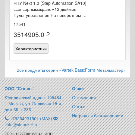
ЧПУ Next 1.0 (Step Automation SA10)
ссенсорнымэкраном12 дюймов
Пульт управления На поворотном …
17541
3514905.0 ₽
Характеристики
Все предметы серии «Vartek BasicForm Металмастер»
ООО “Станок“
О нас
Юридический адрес: 105484,
О компании
г. Москва, ул. Парковая 15-я,
Статьи
дом 39, к.236
Награды и благодарности
+79254231501 (MAX)
info@stanok-rf.ru
ОГРН 1227700188341, ИНН