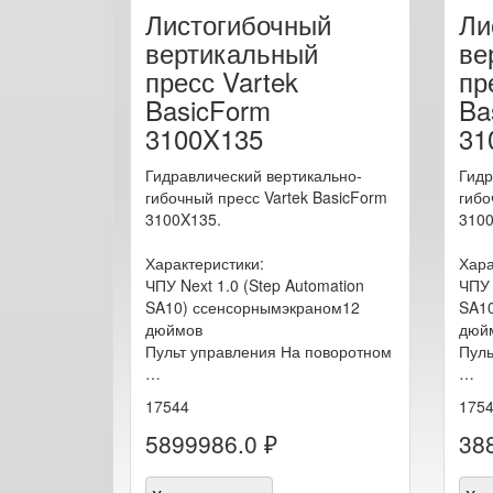
Листогибочный
Ли
вертикальный
ве
пресс Vartek
пр
BasicForm
Ba
3100X135
31
Гидравлический вертикально-
Гидр
гибочный пресс Vartek BasicForm
гибо
3100X135.
3100
Характеристики:
Хара
ЧПУ Next 1.0 (Step Automation
ЧПУ 
SA10) ссенсорнымэкраном12
SA10
дюймов
дюй
Пульт управления На поворотном
Пуль
…
…
17544
175
5899986.0 ₽
38