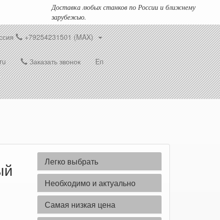
Доставка любых станков по России и ближнему
зарубежью.
ссия
+79254231501 (MAX)
ru
Заказать звонок
En
Легко выбрать
ый
Необходимо и актуально
Самая низкая цена