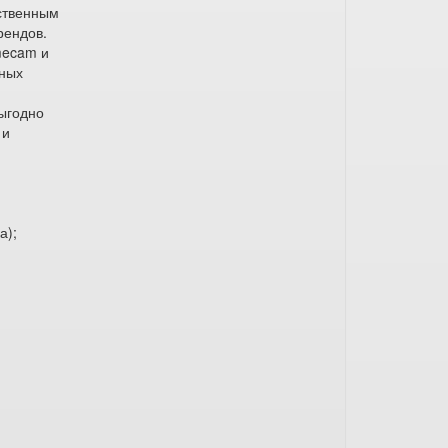
ственным
рендов.
mecam и
чных
выгодно
 и
а);