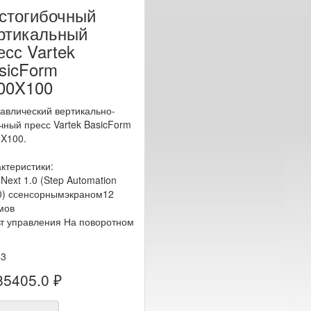
стогибочный
ртикальный
есс Vartek
sicForm
00X100
авлический вертикально-
чный пресс Vartek BasicForm
X100.
ктеристики:
Next 1.0 (Step Automation
) ссенсорнымэкраном12
мов
т управления На поворотном
43
85405.0 ₽