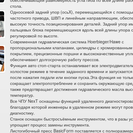
обеспечивающей равномерность угла гиба по всей длине раб
стола.
Одноосевой задний упор (осьX), перемещающийся с помощ
частотного привода, ШВП и линейным направляющим, обесп
высокую точность позиционирования деталей. Задний упор и
пальцевых блока перемещающихся вдоль всей длины упора с
регулировкой по высоте.
Современная гидравлическая система Hoerbieger/Hawe с
пропорциональными клапанами, цилиндры с хромированным
покрытием, прецизионные поршни и высококачественные упл
обеспечивают долгосрочную работу прессов.
Функция авто стоп-старта останавливает все электродвигател
холостом режиме в течение заданного времени и запускается
после нажатия педали или кнопки пуска.Эта функция не толь
сокращает электропотребление и сохранить окружающую сре
также предотвращает достижения гидравлического масла выс
температур.
Все ЧПУ NexT оснащены функцией удаленного диагностиров
благодаря которой инженеры в удаленном режиме могут пров
диагностику.
Станок оснащен быстросъёмным инструментом, что в разы ус
упрощает процесс замены инструмента.
Листогибочный пресс BasicForm поставляется с полноразмер