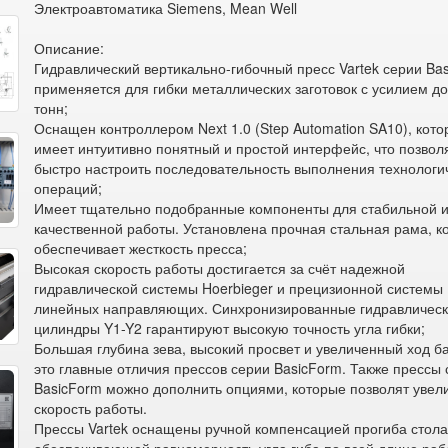
Электроавтоматика Siemens, Mean Well
Описание:
Гидравлический вертикально-гибочный пресс Vartek серии Ba
применяется для гибки металлических заготовок с усилием до
тонн;
Оснащен контроллером Next 1.0 (Step Automation SA10), кот
имеет интуитивно понятный и простой интерфейс, что позвол
быстро настроить последовательность выполнения технологи
операций;
Имеет тщательно подобранные компоненты для стабильной 
качественной работы. Установлена прочная стальная рама, к
обеспечивает жесткость пресса;
Высокая скорость работы достигается за счёт надежной
гидравлической системы Hoerbieger и прецизионной системы
линейных направляющих. Синхронизированные гидравличес
цилиндры Y1-Y2 гарантируют высокую точность угла гибки;
Большая глубина зева, высокий просвет и увеличенный ход б
это главные отличия прессов серии BasicForm. Также прессы
BasicForm можно дополнить опциями, которые позволят увел
скорость работы.
Прессы Vartek оснащены ручной компенсацией прогиба стол