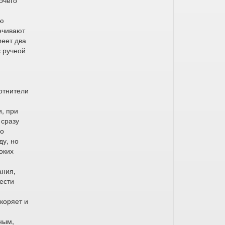
очего
ью
ечивают
меет два
 ручной
отнители
и, при
 сразу
ко
ду, но
оких
ания,
ести
коряет и
ным,