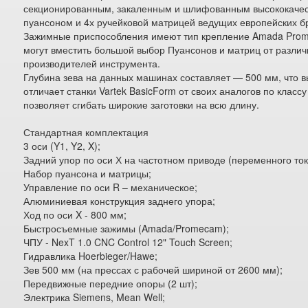
секционированным, закаленным и шлифованным высококаче
пуансоном и 4х ручейковой матрицей ведущих европейских б
Зажимные приспособления имеют тип крепление Amada Pro
могут вместить большой выбор Пуансонов и матриц от разли
производителей инструмента.
Глубина зева на данных машинах составляет — 500 мм, что 
отличает станки Vartek BasicForm от своих аналогов по классу
позволяет сгибать широкие заготовки на всю длину.
Стандартная комплектация
3 оси (Y1, Y2, X);
Задний упор по оси Х на частотном приводе (переменного ток
Набор пуансона и матрицы;
Управление по оси R – механическое;
Алюминиевая конструкция заднего упора;
Ход по оси X - 800 мм;
Быстросъемные зажимы (Amada/Promecam);
ЧПУ - NexT 1.0 CNC Control 12" Touch Screen;
Гидравлика Hoerbieger/Hawe;
Зев 500 мм (на прессах с рабочей шириной от 2600 мм);
Передвижные передние опоры (2 шт);
Электрика Siemens, Mean Well;