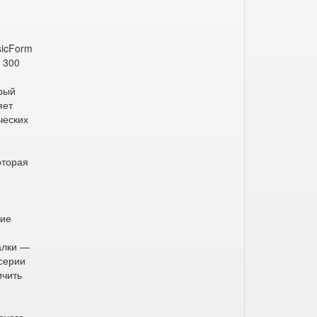
sicForm
 300
орый
яет
ческих
и
оторая
кие
алки —
 серии
ичить
а