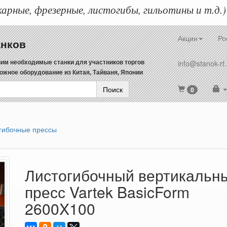
арные, фрезерные, листогибы, гильотины и т.д.)
Акции
Ро
анков
им необходимые станки для участников торгов
info@stanok-rf.
ожное оборудование из Китая, Тайваня, Японии
Поиск
0
гибочные прессы
Листогибочный вертикальн
пресс Vartek BasicForm
2600X100