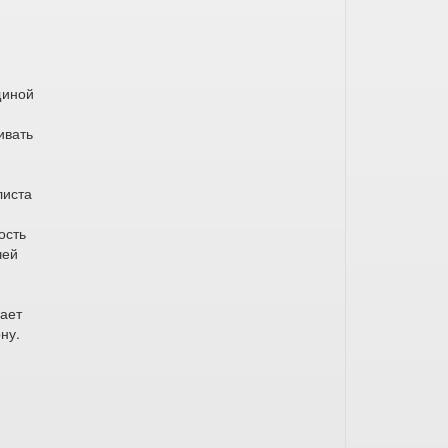
щиной
ивать
листа
ость
чей
вает
ну.