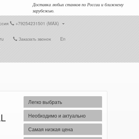
Доставка любых станков по России и ближнему
зарубежью.
ссия
+79254231501 (MAX)
ru
Заказать звонок
En
Легко выбрать
AL
Необходимо и актуально
Самая низкая цена