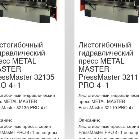
стогибочный
Листогибочный
дравлический
гидравлический
есс METAL
пресс METAL
ASTER
MASTER
essMaster 32135
PressMaster 3211
O 4+1
PRO 4+1
огибочный гидравлический
Листогибочный гидравлическ
сс METAL MASTER
пресс METAL MASTER
sMaster 32135 PRO 4+1
PressMaster 32110 PRO 4+1
ание:
Описание:
огибочные прессы серии
Листогибочные прессы серии
sMaster PRO 4+1 оснащены
PressMaster PRO 4+1 оснащ
ными синхронизированными
мощными синхронизирован