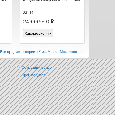
…
23119
2499959.0 ₽
Характеристики
Все предметы серии «PressMaster Металмастер»
Сотрудничество
Производители