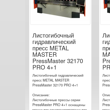
Листогибочный
Ли
гидравлический
ги
пресс METAL
пр
MASTER
M
PressMaster 32170
Pr
PRO 4+1
PR
Листогибочный гидравлический
Лист
пресс METAL MASTER
пре
PressMaster 32170 PRO 4+1
Pres
Описание:
Опис
Листогибочные прессы серии
Лист
PressMaster PRO 4+1 оснащены
Pres
мощными синхронизированными
мощ