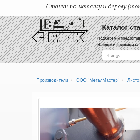
Станки по металлу и дереву (ток
Каталог ст
Подберём и предостав
Найдём и привезём сл
Производители
ООО "МеталМастер"
Листо