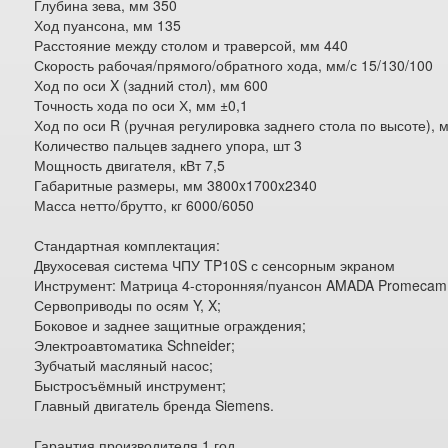
Глубина зева, мм 350
Ход пуансона, мм 135
Расстояние между столом и траверсой, мм 440
Скорость рабочая/прямого/обратного хода, мм/с 15/130/100
Ход по оси X (задний стол), мм 600
Точность хода по оси Х, мм ±0,1
Ход по оси R (ручная регулировка заднего стола по высоте), 
Количество пальцев заднего упора, шт 3
Мощность двигателя, кВт 7,5
Габаритные размеры, мм 3800x1700x2340
Масса нетто/брутто, кг 6000/6050
Стандартная комплектация:
Двухосевая система ЧПУ TP10S с сенсорным экраном
Инструмент: Матрица 4-сторонняя/пуансон AMADA Promecam
Сервоприводы по осям Y, X;
Боковое и заднее защитные ограждения;
Электроавтоматика Schneider;
Зубчатый масляный насос;
Быстросъёмный инструмент;
Главный двигатель бренда Siemens.
Гарантия производителя 1 год.