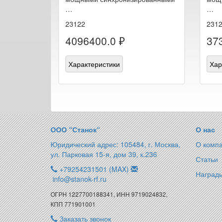
…
…
23122
231
4096400.0 ₽
37
Характеристики
Хар
ООО “Станок“
О нас
Юридический адрес: 105484, г. Москва,
О комп
ул. Парковая 15-я, дом 39, к.236
Статьи
+79254231501 (MAX)
Награды
info@stanok-rf.ru
ОГРН 1227700188341, ИНН 9719024832,
КПП 771901001
Заказать звонок