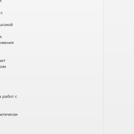
й
 с
ысокой
м.
ложения
ает
ком
 работ с
актически