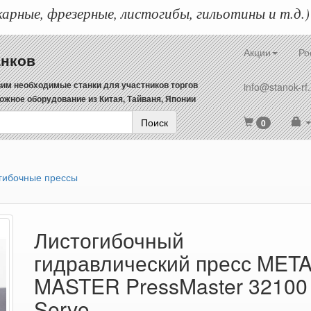
арные, фрезерные, листогибы, гильотины и т.д.)
Акции
Ро
анков
им необходимые станки для участников торгов
info@stanok-rf.
ожное оборудование из Китая, Тайваня, Японии
Поиск
0
гибочные прессы
Листогибочный
гидравлический пресс MET
MASTER PressMaster 32100
Servo