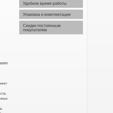
Удобное время работы
Упаковка и комплектация
Скидки постоянным
покупателям
aster
меет
ста,
чных
а.