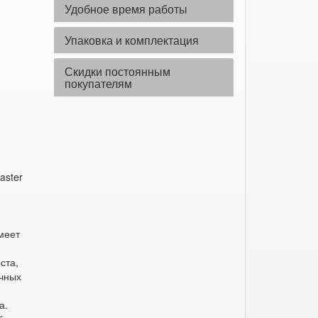
Удобное время работы
Упаковка и комплектация
Скидки постоянным
покупателям
aster
меет
ста,
чных
а.