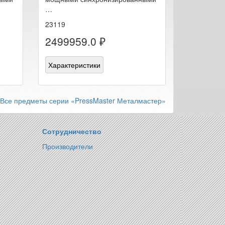
…
23119
2499959.0 ₽
Характеристики
Все предметы серии «PressMaster Металмастер»
Сотрудничество
Производители