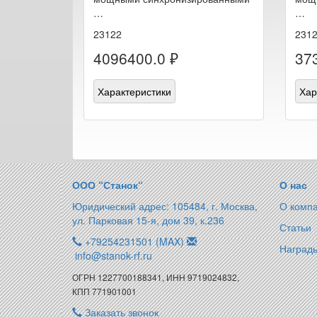
…
…
23122
231
4096400.0 ₽
37
Характеристики
Хар
ООО “Станок“
О нас
Юридический адрес: 105484, г. Москва,
О комп
ул. Парковая 15-я, дом 39, к.236
Статьи
+79254231501 (MAX)
Награды
info@stanok-rf.ru
ОГРН 1227700188341, ИНН 9719024832,
КПП 771901001
Заказать звонок