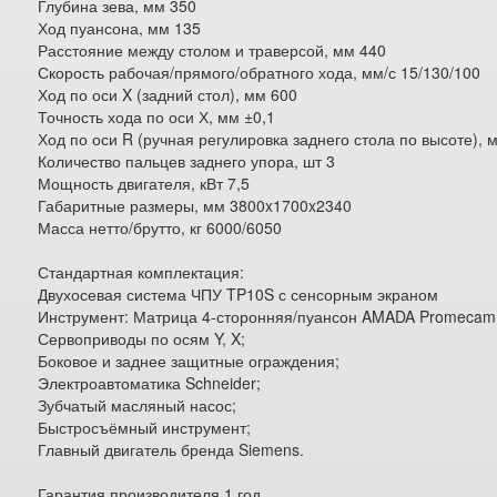
Глубина зева, мм 350
Ход пуансона, мм 135
Расстояние между столом и траверсой, мм 440
Скорость рабочая/прямого/обратного хода, мм/с 15/130/100
Ход по оси X (задний стол), мм 600
Точность хода по оси Х, мм ±0,1
Ход по оси R (ручная регулировка заднего стола по высоте), 
Количество пальцев заднего упора, шт 3
Мощность двигателя, кВт 7,5
Габаритные размеры, мм 3800x1700x2340
Масса нетто/брутто, кг 6000/6050
Стандартная комплектация:
Двухосевая система ЧПУ TP10S с сенсорным экраном
Инструмент: Матрица 4-сторонняя/пуансон AMADA Promecam
Сервоприводы по осям Y, X;
Боковое и заднее защитные ограждения;
Электроавтоматика Schneider;
Зубчатый масляный насос;
Быстросъёмный инструмент;
Главный двигатель бренда Siemens.
Гарантия производителя 1 год.