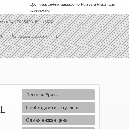
Доставка любых станков по России и ближнему
зарубежью.
ссия
+79254231501 (MAX)
ru
Заказать звонок
En
Легко выбрать
AL
Необходимо и актуально
Самая низкая цена