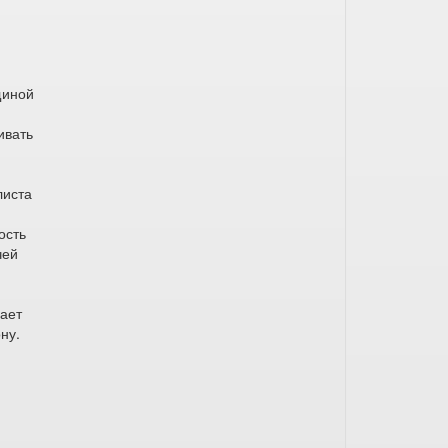
щиной
ивать
листа
ость
чей
вает
ну.