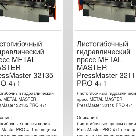
стогибочный
Листогибочный
дравлический
гидравлический
есс METAL
пресс METAL
ASTER
MASTER
essMaster 32135
PressMaster 3211
O 4+1
PRO 4+1
огибочный гидравлический
Листогибочный гидравлическ
сс METAL MASTER
пресс METAL MASTER
sMaster 32135 PRO 4+1
PressMaster 32110 PRO 4+1
ание:
Описание:
огибочные прессы серии
Листогибочные прессы серии
sMaster PRO 4+1 оснащены
PressMaster PRO 4+1 оснащ
ными синхронизированными
мощными синхронизирован