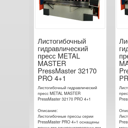
Листогибочный
Ли
гидравлический
ги
пресс METAL
пр
MASTER
M
PressMaster 32170
Pr
PRO 4+1
PR
Листогибочный гидравлический
Лист
пресс METAL MASTER
пре
PressMaster 32170 PRO 4+1
Pres
Описание:
Опис
Листогибочные прессы серии
Лист
PressMaster PRO 4+1 оснащены
Pres
мощными синхронизированными
мощ