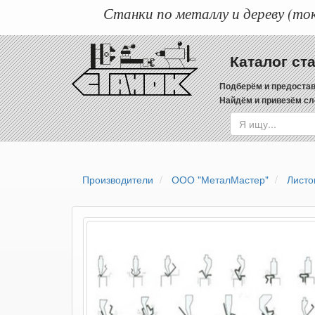
Станки по металлу и дереву (ток
Каталог ст
Подберём и предостав
Найдём и привезём сл
Производители
ООО "МеталМастер"
Листо