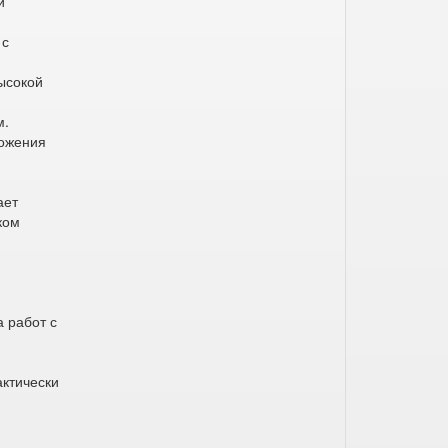
й
 с
ысокой
м.
ложения
ает
ком
 работ с
актически