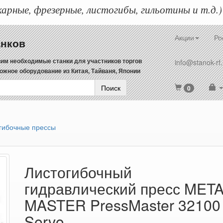
арные, фрезерные, листогибы, гильотины и т.д.)
Акции
Ро
анков
им необходимые станки для участников торгов
info@stanok-rf.
ожное оборудование из Китая, Тайваня, Японии
Поиск
0
гибочные прессы
Листогибочный
гидравлический пресс MET
MASTER PressMaster 32100
Servo