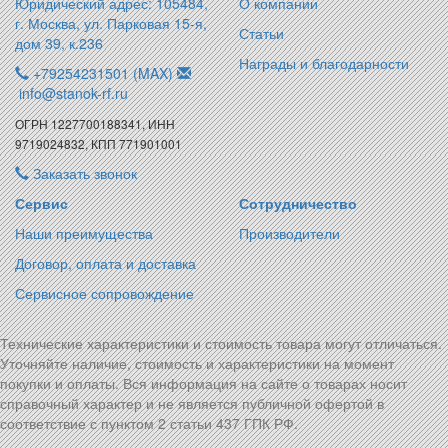
Юридический адрес: 105484,
О компании
г. Москва, ул. Парковая 15-я,
Статьи
дом 39, к.236
Награды и благодарности
+79254231501 (MAX)
info@stanok-rf.ru
ОГРН 1227700188341, ИНН
9719024832, КПП 771901001
Заказать звонок
Сервис
Сотрудничество
Наши преимущества
Производители
Договор, оплата и доставка
Сервисное сопровождение
Технические характеристики и стоимость товара могут отличаться.
Уточняйте наличие, стоимость и характеристики на момент
покупки и оплаты. Вся информация на сайте о товарах носит
справочный характер и не является публичной офертой в
соответствие с пунктом 2 статьи 437 ГПК РФ.