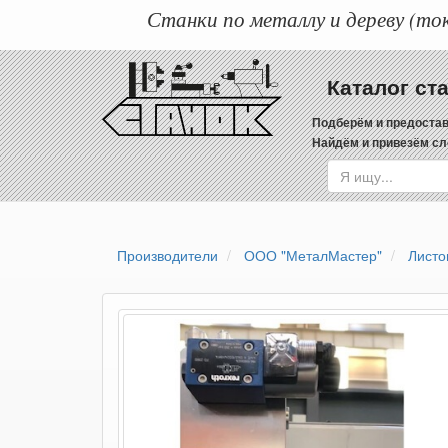
Станки по металлу и дереву (ток
Каталог ст
Подберём и предостав
Найдём и привезём сл
Производители
ООО "МеталМастер"
Листо