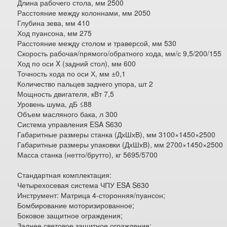
Длина рабочего стола, мм 2500
Расстояние между колоннами, мм 2050
Глубина зева, мм 410
Ход пуансона, мм 275
Расстояние между столом и траверсой, мм 530
Скорость рабочая/прямого/обратного хода, мм/с 9,5/200/155
Ход по оси X (задний стол), мм 600
Точность хода по оси Х, мм ±0,1
Количество пальцев заднего упора, шт 2
Мощность двигателя, кВт 7,5
Уровень шума, дБ ≤88
Объем масляного бака, л 300
Система управления ESA S630
Габаритные размеры станка (ДхШхВ), мм 3100×1450×2500
Габаритные размеры упаковки (ДхШхВ), мм 2700×1450×2500
Масса станка (нетто/брутто), кг 5695/5700
Стандартная комплектация:
Четырехосевая система ЧПУ ESA S630
Инструмент: Матрица 4-сторонняя/пуансон;
Бомбирование моторизированное;
Боковое защитное ограждения;
Заднее световое защитное ограждение;