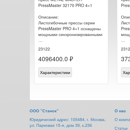
PressMaster 32170 PRO 4+1
Pres
Описание:
Опис
Листогибочные прессы серии
Лист
PressMaster PRO 4+1 оснащены
Pres
мощными синхронизированными
мощ
…
…
23122
231
4096400.0 ₽
37
Характеристики
Хар
ООО “Станок“
О нас
Юридический адрес: 105484, г. Москва,
О комп
ул. Парковая 15-я, дом 39, к.236
Статьи