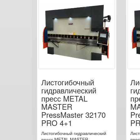
Листогибочный
Ли
гидравлический
ги
пресс METAL
пр
MASTER
M
PressMaster 32170
Pr
PRO 4+1
PR
Листогибочный гидравлический
Лист
пресс METAL MASTER
пре