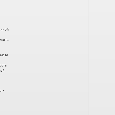
щиной
ивать
листа
ость
чей
й в