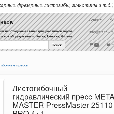
арные, фрезерные, листогибы, гильотины и т.д.)
Акции
Ро
анков
им необходимые станки для участников торгов
info@stanok-rf.
ожное оборудование из Китая, Тайваня, Японии
Поиск
0
гибочные прессы
Листогибочный
гидравлический пресс MET
MASTER PressMaster 25110
PRO 4+1