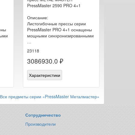
PressMaster 2590 PRO 4+1
Описание:
Листогибочные прессы серии
ены
PressMaster PRO 4+1 оснащены
ными
мощными синхронизированными
…
23118
3086930.0 ₽
Характеристики
Все предметы серии «PressMaster Металмастер»
Сотрудничество
Производители