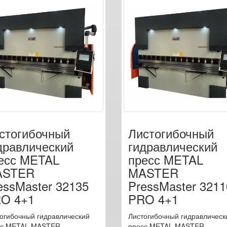
стогибочный
Листогибочный
дравлический
гидравлический
есс METAL
пресс METAL
ASTER
MASTER
essMaster 32135
PressMaster 3211
O 4+1
PRO 4+1
огибочный гидравлический
Листогибочный гидравлическ
сс METAL MASTER
пресс METAL MASTER