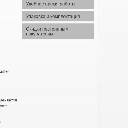
Удобное время работы
Упаковка и комплектация
Скидки постоянным
покупателям
aster
ы
меняется
 уже
й