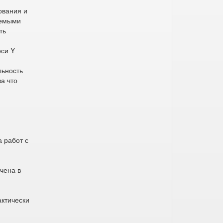
ования и
яемыми
ть
оси Y
льность
за что
 работ с
чена в
актически