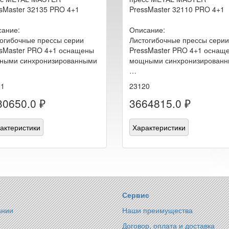
sMaster 32135 PRO 4+1
PressMaster 32110 PRO 4+1
ание:
Описание:
огибочные прессы серии
Листогибочные прессы серии
sMaster PRO 4+1 оснащены
PressMaster PRO 4+1 оснащ
ными синхронизированными
мощными синхронизирован
…
21
23120
30650.0 ₽
3664815.0 ₽
актеристики
Характеристики
Сервис
ании
Наши преимущества
Договор, оплата и доставка