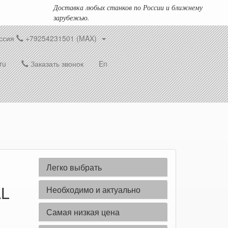
Доставка любых станков по России и ближнему
зарубежью.
ссия
+79254231501 (MAX)
ru
Заказать звонок
En
Легко выбрать
AL
Необходимо и актуально
Самая низкая цена