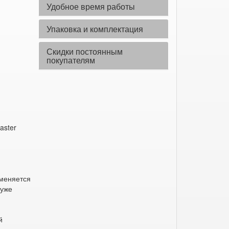
Удобное время работы
Упаковка и комплектация
Скидки постоянным
покупателям
aster
ы
меняется
 уже
й