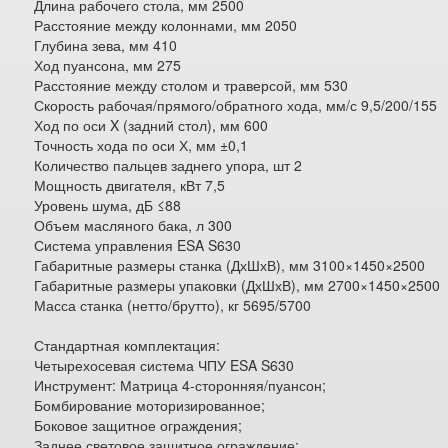
Длина рабочего стола, мм 2500
Расстояние между колоннами, мм 2050
Глубина зева, мм 410
Ход пуансона, мм 275
Расстояние между столом и траверсой, мм 530
Скорость рабочая/прямого/обратного хода, мм/с 9,5/200/155
Ход по оси X (задний стол), мм 600
Точность хода по оси Х, мм ±0,1
Количество пальцев заднего упора, шт 2
Мощность двигателя, кВт 7,5
Уровень шума, дБ ≤88
Объем масляного бака, л 300
Система управления ESA S630
Габаритные размеры станка (ДхШхВ), мм 3100×1450×2500
Габаритные размеры упаковки (ДхШхВ), мм 2700×1450×2500
Масса станка (нетто/брутто), кг 5695/5700
Стандартная комплектация:
Четырехосевая система ЧПУ ESA S630
Инструмент: Матрица 4-сторонняя/пуансон;
Бомбирование моторизированное;
Боковое защитное ограждения;
Заднее световое защитное ограждение;