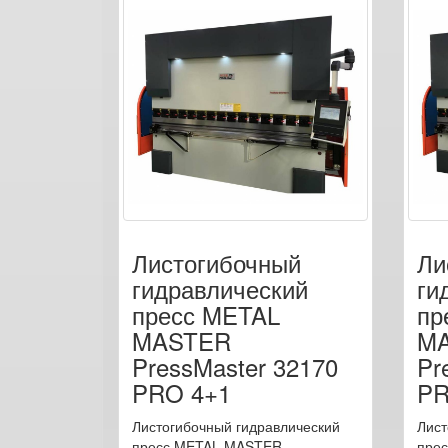
Листогибочный
Ли
гидравлический
ги
пресс METAL
пр
MASTER
M
PressMaster 32170
Pr
PRO 4+1
PR
Листогибочный гидравлический
Лист
пресс METAL MASTER
пре