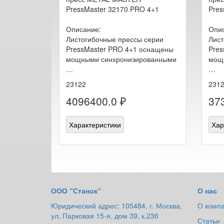
PressMaster 32170 PRO 4+1
Pres
Описание:
Опис
Листогибочные прессы серии
Лист
PressMaster PRO 4+1 оснащены
Pres
мощными синхронизированными
мощ
…
…
23122
231
4096400.0 ₽
37
Характеристики
Хар
ООО “Станок“
О нас
Юридический адрес: 105484, г. Москва,
О комп
ул. Парковая 15-я, дом 39, к.236
Статьи