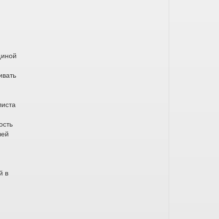
щиной
ивать
листа
ость
чей
й в