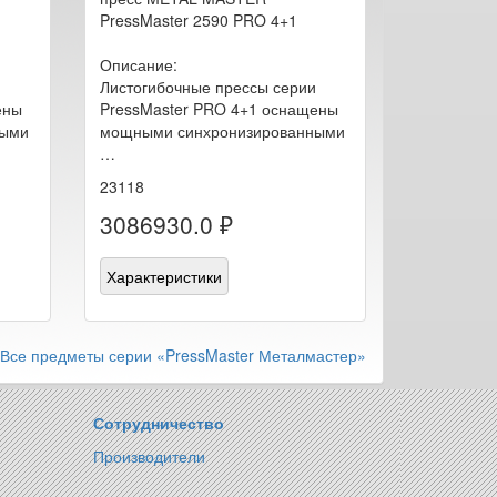
PressMaster 2590 PRO 4+1
Описание:
Листогибочные прессы серии
ены
PressMaster PRO 4+1 оснащены
ными
мощными синхронизированными
…
23118
3086930.0 ₽
Характеристики
Все предметы серии «PressMaster Металмастер»
Сотрудничество
Производители