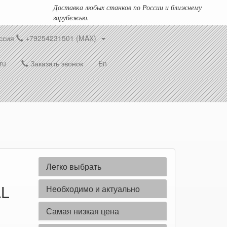
Доставка любых станков по России и ближнему
зарубежью.
ссия
+79254231501 (MAX)
ru
Заказать звонок
En
Легко выбрать
AL
Необходимо и актуально
Самая низкая цена