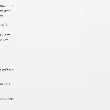
ования и
яемыми
ть
оси Y
льность
за что
 работ с
чена в
актически