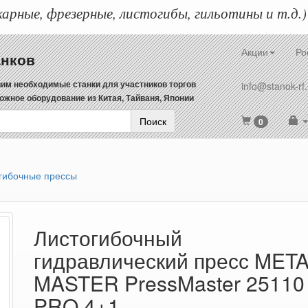
арные, фрезерные, листогибы, гильотины и т.д.)
Акции
Ро
анков
им необходимые станки для участников торгов
info@stanok-rf.
ожное оборудование из Китая, Тайваня, Японии
Поиск
0
гибочные прессы
Листогибочный
гидравлический пресс MET
MASTER PressMaster 25110
PRO 4+1