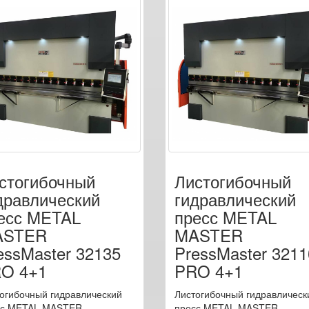
стогибочный
Листогибочный
дравлический
гидравлический
есс METAL
пресс METAL
ASTER
MASTER
essMaster 32135
PressMaster 3211
O 4+1
PRO 4+1
огибочный гидравлический
Листогибочный гидравлическ
сс METAL MASTER
пресс METAL MASTER