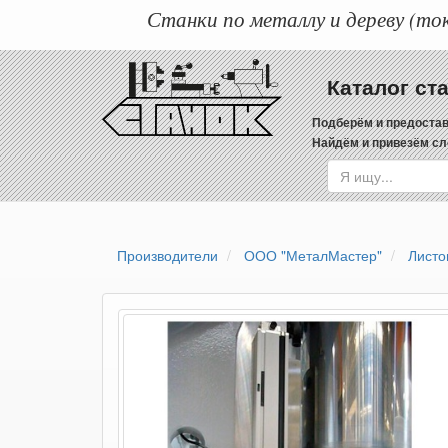
Станки по металлу и дереву (ток
Каталог ст
Подберём и предостав
Найдём и привезём сл
Производители
ООО "МеталМастер"
Листо