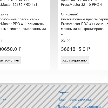
sMaster 32135 PRO 4+1
PressMaster 32110 PRO 4+1
ание:
Описание:
огибочные прессы серии
Листогибочные прессы серии
sMaster PRO 4+1 оснащены
PressMaster PRO 4+1 оснащ
ными синхронизированными
мощными синхронизирован
…
21
23120
30650.0 ₽
3664815.0 ₽
актеристики
Характеристики
Сервис
ании
Наши преимущества
Договор, оплата и доставка