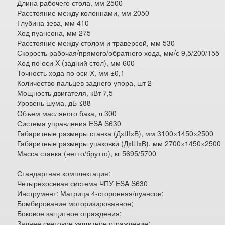
Длина рабочего стола, мм 2500
Расстояние между колоннами, мм 2050
Глубина зева, мм 410
Ход пуансона, мм 275
Расстояние между столом и траверсой, мм 530
Скорость рабочая/прямого/обратного хода, мм/с 9,5/200/155
Ход по оси X (задний стол), мм 600
Точность хода по оси Х, мм ±0,1
Количество пальцев заднего упора, шт 2
Мощность двигателя, кВт 7,5
Уровень шума, дБ ≤88
Объем масляного бака, л 300
Система управления ESA S630
Габаритные размеры станка (ДхШхВ), мм 3100×1450×2500
Габаритные размеры упаковки (ДхШхВ), мм 2700×1450×2500
Масса станка (нетто/брутто), кг 5695/5700
Стандартная комплектация:
Четырехосевая система ЧПУ ESA S630
Инструмент: Матрица 4-сторонняя/пуансон;
Бомбирование моторизированное;
Боковое защитное ограждения;
Заднее световое защитное ограждение;