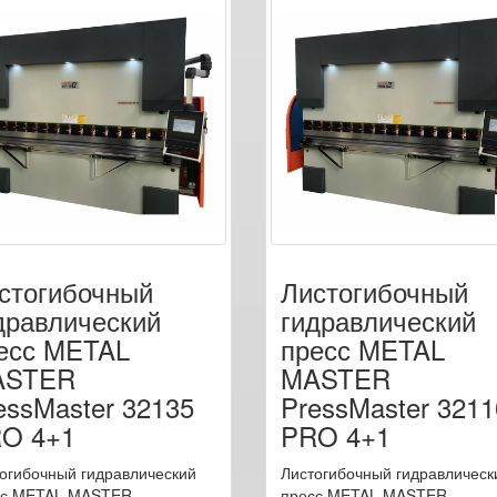
стогибочный
Листогибочный
дравлический
гидравлический
есс METAL
пресс METAL
ASTER
MASTER
essMaster 32135
PressMaster 3211
O 4+1
PRO 4+1
огибочный гидравлический
Листогибочный гидравлическ
сс METAL MASTER
пресс METAL MASTER