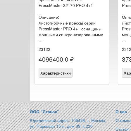
PressMaster 32170 PRO 4+1
Pres
Описание:
Опис
Листогибочные прессы серии
Лист
PressMaster PRO 4+1 оснащены
Pres
мощными синхронизированными
мощ
…
…
23122
231
4096400.0 ₽
37
Характеристики
Хар
ООО “Станок“
О нас
Юридический адрес: 105484, г. Москва,
О комп
ул. Парковая 15-я, дом 39, к.236
Статьи