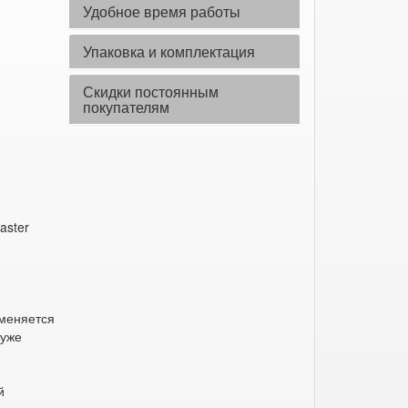
Удобное время работы
Упаковка и комплектация
Скидки постоянным
покупателям
aster
ы
меняется
 уже
й