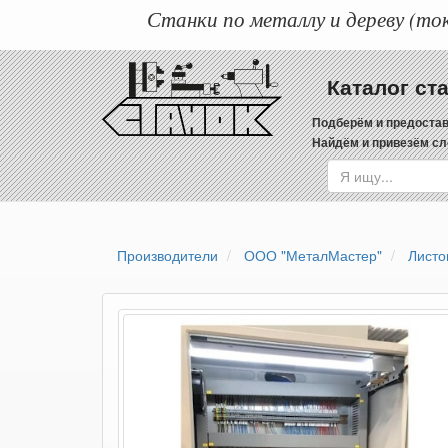
Станки по металлу и дереву (ток
Каталог ст
Подберём и предостав
Найдём и привезём сл
Производители
ООО "МеталМастер"
Листо