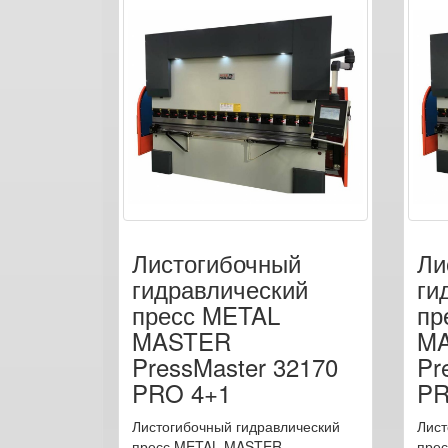
Листогибочный
Ли
гидравлический
ги
пресс METAL
пр
MASTER
M
PressMaster 32170
Pr
PRO 4+1
PR
Листогибочный гидравлический
Лист
пресс METAL MASTER
пре