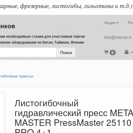
арные, фрезерные, листогибы, гильотины и т.д.)
Акции
Ро
анков
им необходимые станки для участников торгов
info@stanok-rf.
ожное оборудование из Китая, Тайваня, Японии
Поиск
0
гибочные прессы
Листогибочный
гидравлический пресс MET
MASTER PressMaster 25110
PRO 4+1