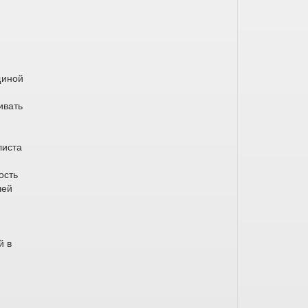
щиной
ивать
листа
ость
чей
й в