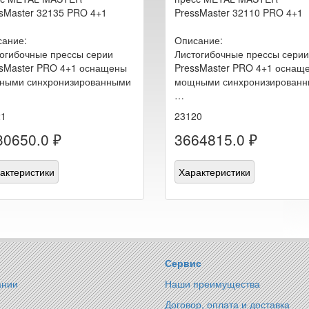
sMaster 32135 PRO 4+1
PressMaster 32110 PRO 4+1
ание:
Описание:
огибочные прессы серии
Листогибочные прессы серии
sMaster PRO 4+1 оснащены
PressMaster PRO 4+1 оснащ
ными синхронизированными
мощными синхронизирован
…
21
23120
30650.0 ₽
3664815.0 ₽
актеристики
Характеристики
Сервис
ании
Наши преимущества
Договор, оплата и доставка