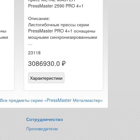
PressMaster 2590 PRO 4+1
Описание:
Листогибочные прессы серии
ены
PressMaster PRO 4+1 оснащены
ными
мощными синхронизированными
…
23118
3086930.0 ₽
Характеристики
Все предметы серии «PressMaster Металмастер»
Сотрудничество
Производители