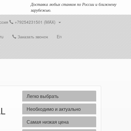
Доставка любых станков по России и ближнему
зарубежью.
ссия
+79254231501 (MAX)
ru
Заказать звонок
En
Легко выбрать
AL
Необходимо и актуально
Самая низкая цена