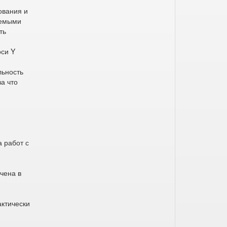
ования и
яемыми
ть
оси Y
льность
за что
 работ с
чена в
актически