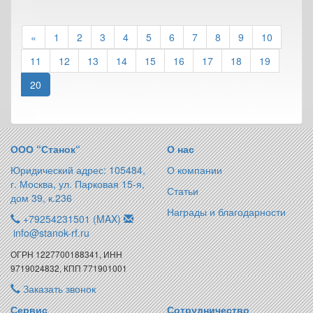
«
1
2
3
4
5
6
7
8
9
10
11
12
13
14
15
16
17
18
19
20
ООО “Станок“
О нас
Юридический адрес: 105484,
О компании
г. Москва, ул. Парковая 15-я,
Статьи
дом 39, к.236
Награды и благодарности
+79254231501 (MAX)
info@stanok-rf.ru
ОГРН 1227700188341, ИНН
9719024832, КПП 771901001
Заказать звонок
Сервис
Сотрудничество