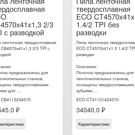
ла ленточная
Пила ленточная
ердосплавная
твердосплавная
CO
ECO CT4570x41x
4570х41х1,3 2/3
1.4/2 TPI без
I с разводкой
разводки
 ленточная твердосплавная
Пила ленточная твердоспла
CВ4570х41х1,3 2/3 TPI с
ECO CT4570x41x1.3 1.4/2 TPI
одкой
разводки
ание:
Описание:
тна предназначены для
Полотна предназначены для
очнопильных станков,
ленточнопильных станков,
ащены твердосплавными
оснащены твердосплавными
ями для …
зубьями …
 CВ4113234570
ECO CT41131424570
545.0 ₽
34040.0 ₽
актеристики
Характеристики