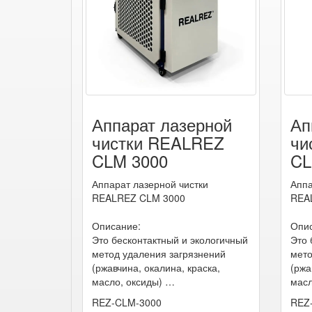
Аппарат лазерной
Ап
чистки REALREZ
чи
CLM 3000
CL
Аппарат лазерной чистки
Аппа
REALREZ CLM 3000
REA
Описание:
Опис
Это бесконтактный и экологичный
Это 
метод удаления загрязнений
мето
(ржавчина, окалина, краска,
(ржа
масло, оксиды) …
масл
REZ-CLM-3000
REZ