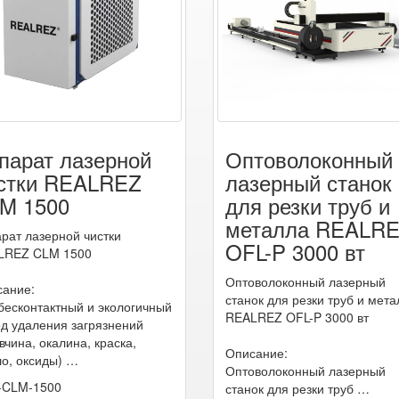
парат лазерной
Оптоволоконный
стки REALREZ
лазерный станок
M 1500
для резки труб и
металла REALR
рат лазерной чистки
OFL-P 3000 вт
LREZ CLM 1500
Оптоволоконный лазерный
ание:
станок для резки труб и мет
бесконтактный и экологичный
REALREZ OFL-P 3000 вт
д удаления загрязнений
вчина, окалина, краска,
Описание:
о, оксиды) …
Оптоволоконный лазерный
-CLM-1500
станок для резки труб …