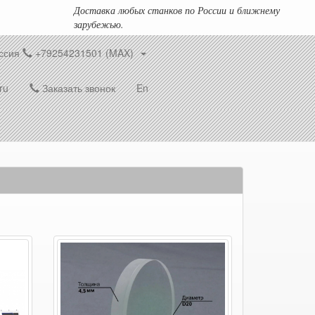
Доставка любых станков по России и ближнему
зарубежью.
ссия
+79254231501 (MAX)
ru
Заказать звонок
En