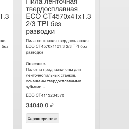
Пила ленточная
твердосплавная
1.3
ECO CT4570x41x1.3
2/3 TPI без
разводки
вная
Пила ленточная твердосплавная
 без
ECO CT4570x41x1.3 2/3 TPI без
разводки
Описание:
Полотна предназначены для
ленточнопильных станков,
оснащены твердосплавными
зубьями …
ECO CT4113234570
34040.0 ₽
Характеристики