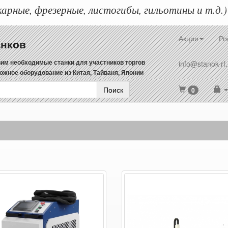
арные, фрезерные, листогибы, гильотины и т.д.)
Акции
Ро
анков
им необходимые станки для участников торгов
info@stanok-rf.
ожное оборудование из Китая, Тайваня, Японии
Поиск
0