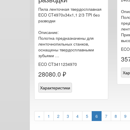
Пила ленточная твердосплавная
Опис
ECO CT4970х34х1,1 2/3 TPI без
Поло
разводки
пред
лент
Описание:
Прим
Полотна предназначены для
высо
ленточнопильных станков,
ECO
оснащены твердосплавными
зубьями …
357
ECO CT3411234970
28080.0 ₽
Хар
Характеристики
«
1
2
3
4
5
6
7
8
9