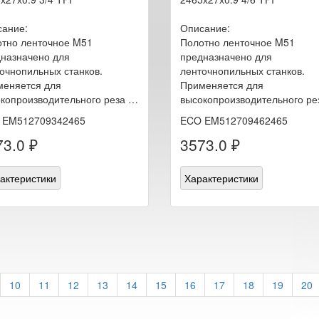
ание:
Описание:
тно ленточное M51
Полотно ленточное M51
назначено для
предназначено для
очнопильных станков.
ленточнопильных станков.
еняется для
Применяется для
копроизводительного реза …
высокопроизводительного ре
 EM512709342465
ECO EM512709462465
3.0 ₽
3573.0 ₽
актеристики
Характеристики
10
11
12
13
14
15
16
17
18
19
20