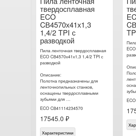
Пила ленточная
Пи
твердосплавная
тв
ECO
E
CВ4570х41х1,3
CВ
1,4/2 TPI с
TP
разводкой
Пила
ECO 
Пила ленточная твердосплавная
разв
ECO CВ4570х41х1,3 1,4/2 TPI с
разводкой
Опис
Поло
Описание:
лент
Полотна предназначены для
осн
ленточнопильных станков,
зубь
оснащены твердосплавными
зубьями для …
ECO
ECO CВ41114234570
17
17545.0 ₽
Хар
Характеристики