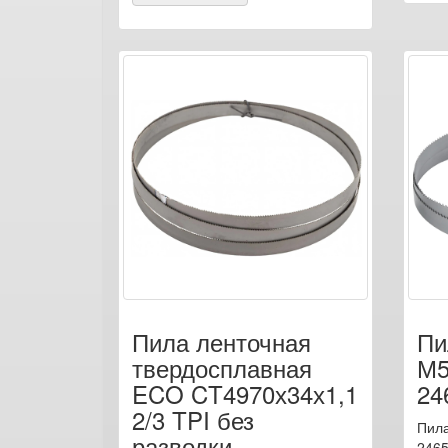
Пила ленточная
Пи
твердосплавная
М5
ECO CT4970х34х1,1
24
2/3 TPI без
Пила
разводки
2465