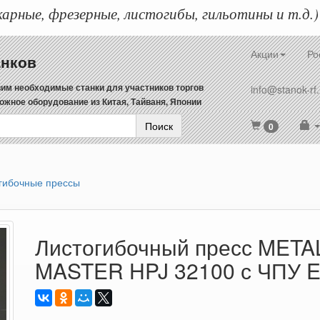
арные, фрезерные, листогибы, гильотины и т.д.)
Акции
Ро
анков
им необходимые станки для участников торгов
info@stanok-rf.
ожное оборудование из Китая, Тайваня, Японии
Поиск
0
гибочные прессы
Листогибочный пресс META
MASTER HPJ 32100 с ЧПУ 