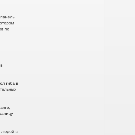
 панель
котором
ов по
в;
ол гиба в
ительных
анге,
раницу
 людей в