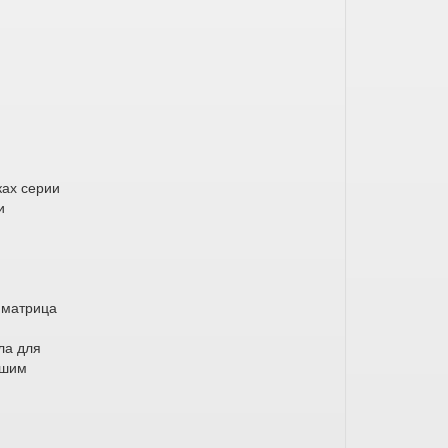
ках серии
и
 матрица
ла для
ьшим
ь