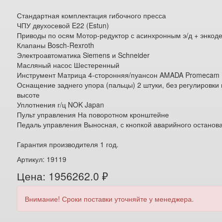
Стандартная комплектация гибочного пресса
ЧПУ двухосевой E22 (Estun)
Приводы по осям Мотор-редуктор с асинхронным э/д + энкод
Клапаны Bosch-Rexroth
Электроавтоматика Siemens и Schneider
Масляный насос Шестеренный
Инструмент Матрица 4-сторонняя/пуансон AMADA Promecam
Оснащение заднего упора (пальцы) 2 штуки, без регулировки
высоте
Уплотнения г/ц NOK Japan
Пульт управления На поворотном кронштейне
Педаль управления Выносная, с кнопкой аварийного останов
Гарантия производителя 1 год.
Артикул: 19119
Цена: 1956262.0 ₽
Внимание! Сроки поставки уточняйте у менеджера.