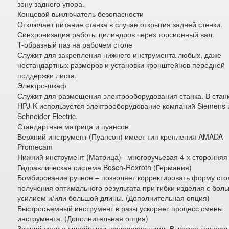
зону заднего упора.
Концевой выключатель безопасности
Отключает питание станка в случае открытия задней стенки.
Синхронизация работы цилиндров через торсионный вал.
T-образный паз на рабочем столе
Служит для закрепления нижнего инструмента любых, даже
нестандартных размеров и установки кронштейнов передней
поддержки листа.
Электро-шкаф
Служит для размещения электрооборудования станка. В стан
HPJ-K используется электрооборудование компаний Siemens 
Schneider Electric.
Стандартные матрица и пуансон
Верхний инструмент (Пуансон) имеет тип крепления AMADA-
Promecam
Нижний инструмент (Матрица)– многоручьевая 4-х сторонняя
Гидравлическая система Bosch-Rexroth (Германия)
Бомбирование ручное – позволяет корректировать форму сто
получения оптимального результата при гибки изделия с бол
усилием и/или большой длины. (Дополнительная опция)
Быстросъемный инструмент в разы ускоряет процесс смены
инструмента. (Дополнительная опция)
Задний упор с линейными направляющими. Высокая точност