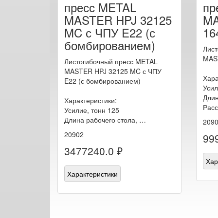
пресс METAL
пр
MASTER HPJ 32125
MA
MC с ЧПУ E22 (с
16
бомбированием)
Лист
MAS
Листогибочный пресс METAL
MASTER HPJ 32125 MC с ЧПУ
Хара
E22 (с бомбированием)
Усил
Длин
Характеристики:
Рас
Усилие, тонн 125
Длина рабочего стола, …
209
20902
99
3477240.0 ₽
Хар
Характеристики