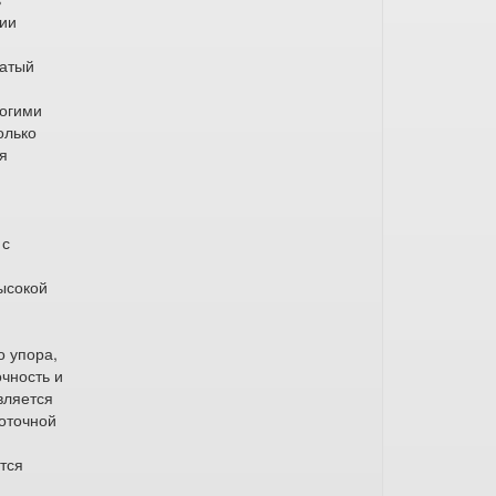
нии
чатый
ногими
олько
ля
 с
ысокой
о упора,
чность и
вляется
коточной
тся