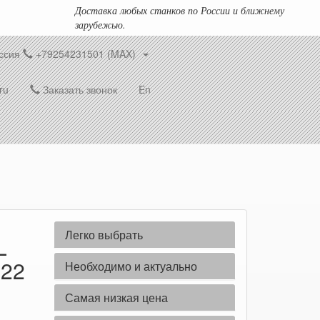
Доставка любых станков по России и ближнему
зарубежью.
ссия
+79254231501 (MAX)
ru
Заказать звонок
En
Легко выбрать
L
E22
Необходимо и актуально
Самая низкая цена