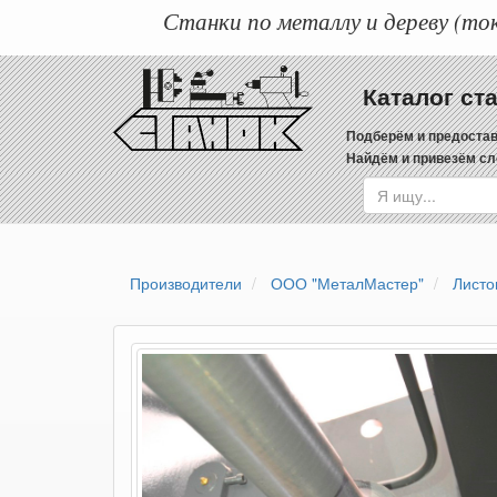
Станки по металлу и дереву (ток
Каталог ст
Подберём и предостав
Найдём и привезём сл
Производители
ООО "МеталМастер"
Листо