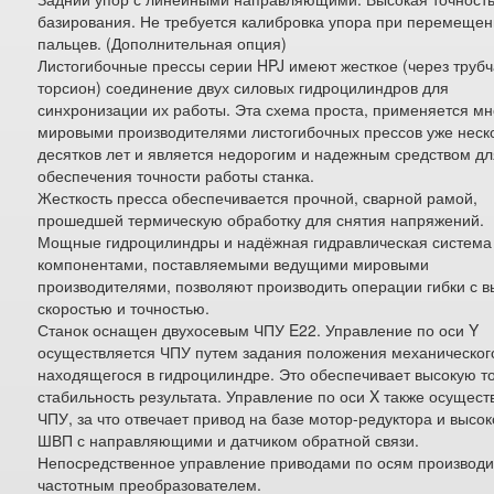
базирования. Не требуется калибровка упора при перемеще
пальцев. (Дополнительная опция)
Листогибочные прессы серии HPJ имеют жесткое (через труб
торсион) соединение двух силовых гидроцилиндров для
синхронизации их работы. Эта схема проста, применяется м
мировыми производителями листогибочных прессов уже неск
десятков лет и является недорогим и надежным средством д
обеспечения точности работы станка.
Жесткость пресса обеспечивается прочной, сварной рамой,
прошедшей термическую обработку для снятия напряжений.
Мощные гидроцилиндры и надёжная гидравлическая система
компонентами, поставляемыми ведущими мировыми
производителями, позволяют производить операции гибки с в
скоростью и точностью.
Станок оснащен двухосевым ЧПУ E22. Управление по оси Y
осуществляется ЧПУ путем задания положения механическог
находящегося в гидроцилиндре. Это обеспечивает высокую то
стабильность результата. Управление по оси X также осущест
ЧПУ, за что отвечает привод на базе мотор-редуктора и высо
ШВП с направляющими и датчиком обратной связи.
Непосредственное управление приводами по осям производи
частотным преобразователем.