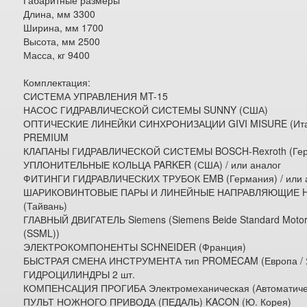
Габаритные размеры
Длина, мм 3300
Ширина, мм 1700
Высота, мм 2500
Масса, кг 9400
Комплектация:
СИСТЕМА УПРАВЛЕНИЯ MT-15
НАСОС ГИДРАВЛИЧЕСКОЙ СИСТЕМЫ SUNNY (США)
ОПТИЧЕСКИЕ ЛИНЕЙКИ СИНХРОНИЗАЦИИ GIVI MISURE (Ита
PREMIUM
КЛАПАНЫ ГИДРАВЛИЧЕСКОЙ СИСТЕМЫ BOSCH-Rexroth (Гер
УПЛОНИТЕЛЬНЫЕ КОЛЬЦА PARKER (США) / или аналог
ФИТИНГИ ГИДРАВЛИЧЕСКИХ ТРУБОК EMB (Германия) / или 
ШАРИКОВИНТОВЫЕ ПАРЫ И ЛИНЕЙНЫЕ НАПРАВЛЯЮЩИЕ H
(Тайвань)
ГЛАВНЫЙ ДВИГАТЕЛЬ Siemens (Siemens Beide Standard Motors
(SSML))
ЭЛЕКТРОКОМПОНЕНТЫ SCHNEIDER (Франция)
БЫСТРАЯ СМЕНА ИНСТРУМЕНТА тип PROMECAM (Европа / 
ГИДРОЦИЛИНДРЫ 2 шт.
КОМПЕНСАЦИЯ ПРОГИБА Электромеханическая (Автоматиче
ПУЛЬТ НОЖНОГО ПРИВОДА (ПЕДАЛЬ) KACON (Ю. Корея)