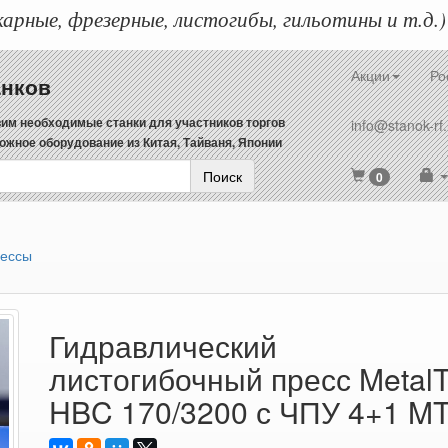
арные, фрезерные, листогибы, гильотины и т.д.)
Акции
Ро
анков
им необходимые станки для участников торгов
info@stanok-rf.
ожное оборудование из Китая, Тайваня, Японии
Поиск
0
рессы
Гидравлический
листогибочный пресс Metal
HBC 170/3200 с ЧПУ 4+1 MT