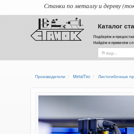
Станки по металлу и дереву (ток
Каталог ст
Подберём и предостав
Найдём и привезём сл
Производители
MetalTec
Листогибочные п