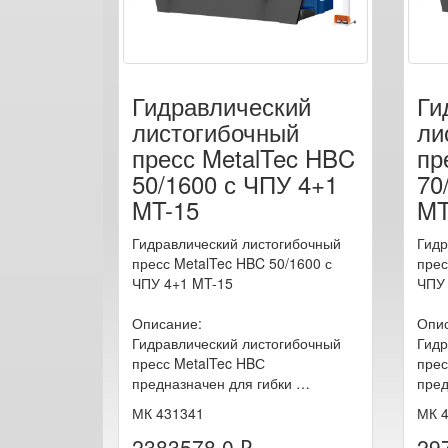
Гидравлический
Ги
листогибочный
ли
пресс MetalTec HBC
пр
50/1600 с ЧПУ 4+1
70
MT-15
MT
Гидравлический листогибочный
Гидр
пресс MetalTec HBC 50/1600 с
прес
ЧПУ 4+1 MT-15
ЧПУ 
Описание:
Опис
Гидравлический листогибочный
Гидр
пресс MetalTec HBС
прес
предназначен для гибки …
пред
МК 431341
МК 
2383578.0 ₽
29