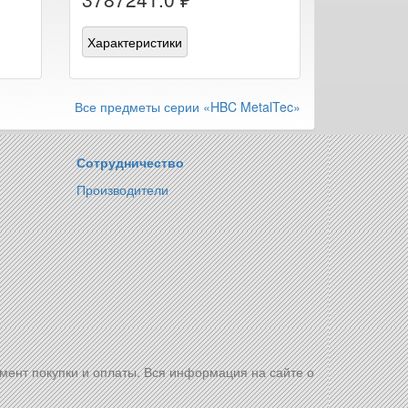
Характеристики
Все предметы серии «HBC MetalTec»
Сотрудничество
Производители
омент покупки и оплаты. Вся информация на сайте о