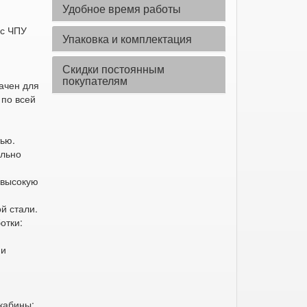
Удобное время работы
 с ЧПУ
Упаковка и комплектация
Скидки постоянным
покупателям
ачен для
 по всей
тью.
ельно
 высокую
й стали.
отки:
 и
кабины;