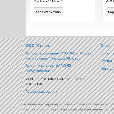
Характеристики
Хар
ООО “Станок“
О нас
Юридический адрес: 105484, г. Москва,
О комп
ул. Парковая 15-я, дом 39, к.236
Статьи
+79254231501 (MAX)
Награды
info@stanok-rf.ru
ОГРН 1227700188341, ИНН 9719024832,
КПП 771901001
Заказать звонок
Технические характеристики и стоимость товара могу
товарах носит справочный характер и не является пуб