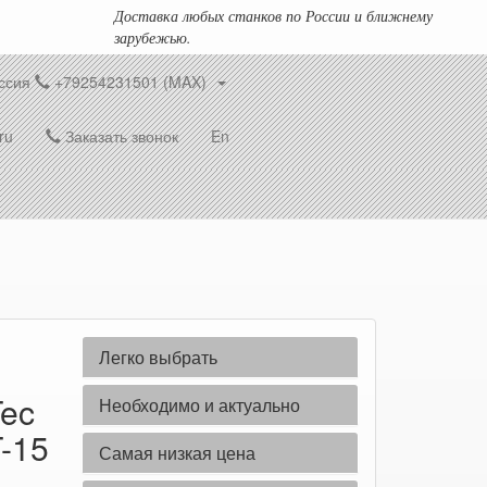
Доставка любых станков по России и ближнему
зарубежью.
ссия
+79254231501 (MAX)
ru
Заказать звонок
En
Легко выбрать
Tec
Необходимо и актуально
-15
Самая низкая цена