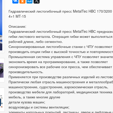
Гидравлический листогибочный пресс MetalTec HBC 170/3200
4+1 MT-15
Описание:
Гидравлический листогибочный пресс MetalTec HBС предназн
гибки листового металла. Операция гибки может выполняться
рабочей длине, либо сегментно.
Синхронизированные листогибочные станки с ЧПУ позволяют
производить опции гибки с высокой точностью и повторяемос
Промышленная система управления с ЧПУ позволяет значит
экономить время на программирование, а также позволяет
синхронизировать все рабочие оси пресса, чем обеспечивает
производительность.
Применяется при производстве различных изделий из листово
Практически любая отрасль машиностроения и металлообраб
машиностроение, судостроение, аэрокосмическая отрасль,
производство мебели для лабораторий, медицинская техника
мебель, а также многие другие
детали кузова машин;
воздуховоды и системы вентиляции;
элементы напольных покрытий, лестницы, двери и лифтовые 