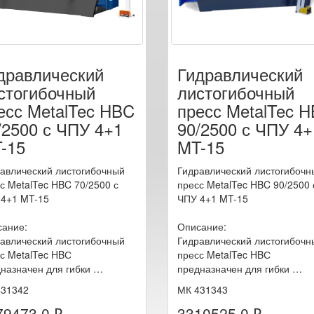
дравлический
Гидравлический
стогибочный
листогибочный
есс MetalTec HBC
пресс MetalTec 
/2500 с ЧПУ 4+1
90/2500 с ЧПУ 4+
-15
MT-15
авлический листогибочный
Гидравлический листогибочн
с MetalTec HBC 70/2500 с
пресс MetalTec HBC 90/2500 
4+1 MT-15
ЧПУ 4+1 MT-15
ание:
Описание:
авлический листогибочный
Гидравлический листогибочн
с MetalTec HBС
пресс MetalTec HBС
назначен для гибки …
предназначен для гибки …
431342
МК 431343
79473.0 ₽
3310525.0 ₽