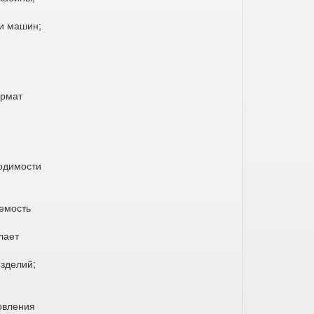
 и машин;
ормат
ходимости
емость
лает
зделий;
овления