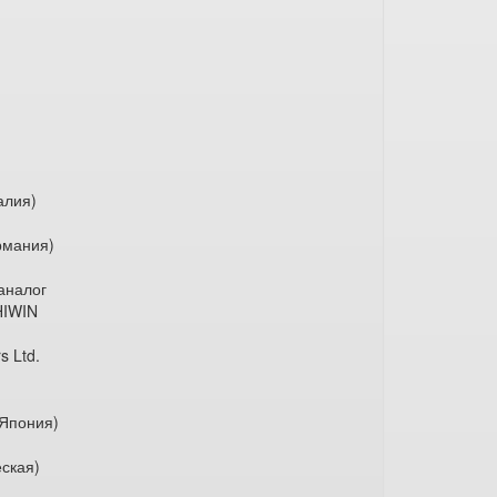
лия)
мания)
аналог
IWIN
 Ltd.
Япония)
ская)