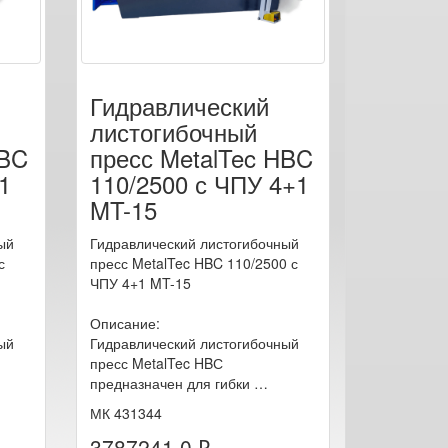
Гидравлический
листогибочный
HBC
пресс MetalTec HBC
1
110/2500 с ЧПУ 4+1
MT-15
ый
Гидравлический листогибочный
с
пресс MetalTec HBC 110/2500 с
ЧПУ 4+1 MT-15
Описание:
ый
Гидравлический листогибочный
пресс MetalTec HBС
предназначен для гибки …
МК 431344
3787241.0 ₽