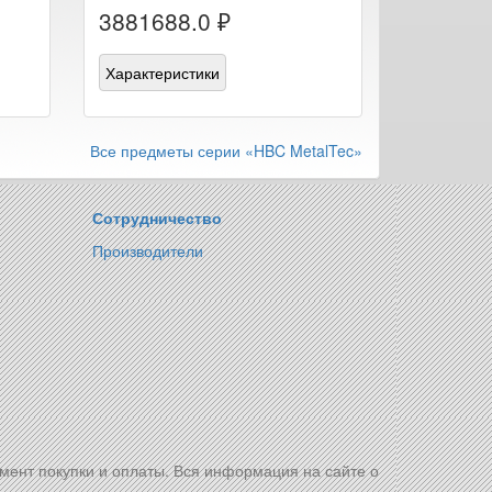
3881688.0 ₽
Характеристики
Все предметы серии «HBC MetalTec»
Сотрудничество
Производители
омент покупки и оплаты. Вся информация на сайте о