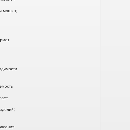
 и машин;
ормат
ходимости
емость
лает
зделий;
овления