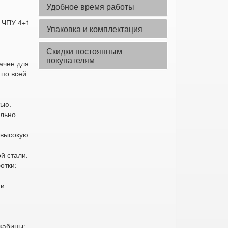
Удобное время работы
с ЧПУ 4+1
Упаковка и комплектация
Скидки постоянным
покупателям
ачен для
 по всей
тью.
ельно
 высокую
й стали.
отки:
 и
кабины;