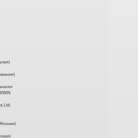
лия)
мания)
аналог
IWIN
 Ltd.
Япония)
ская)