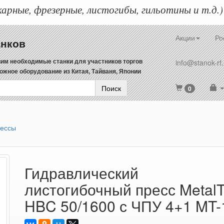
арные, фрезерные, листогибы, гильотины и т.д.)
Акции
Ро
анков
им необходимые станки для участников торгов
info@stanok-rf.
ожное оборудование из Китая, Тайваня, Японии
Поиск
0
рессы
Гидравлический
листогибочный пресс Metal
HBC 50/1600 с ЧПУ 4+1 MT-