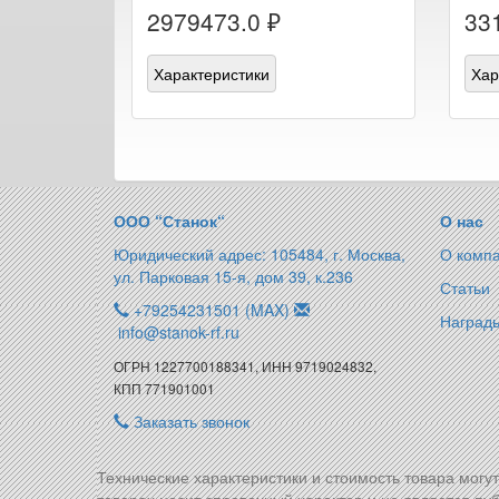
2979473.0 ₽
33
Характеристики
Хар
ООО “Станок“
О нас
Юридический адрес: 105484, г. Москва,
О комп
ул. Парковая 15-я, дом 39, к.236
Статьи
+79254231501 (MAX)
Награды
info@stanok-rf.ru
ОГРН 1227700188341, ИНН 9719024832,
КПП 771901001
Заказать звонок
Технические характеристики и стоимость товара могу
товарах носит справочный характер и не является пуб