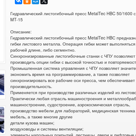
Гидравлический листогибочный пресс MetalTec HBC 50/1600 
MT-15
Описание:
Гидравлический листогибочный пресс MetalTec HBС предназн
гибки листового металла. Операция гибки может выполняться
рабочей длине, либо сегментно.
Синхронизированные листогибочные станки с ЧПУ позволяют
производить опции гибки с высокой точностью и повторяемос
Промышленная система управления с ЧПУ позволяет значит
экономить время на программирование, а также позволяет
синхронизировать все рабочие оси пресса, чем обеспечивает
производительность.
Применяется при производстве различных изделий из листово
Практически любая отрасль машиностроения и металлообраб
машиностроение, судостроение, аэрокосмическая отрасль,
производство мебели для лабораторий, медицинская техника
мебель, а также многие другие
детали кузова машин;
воздуховоды и системы вентиляции;
элементы напольных покрытий, лестницы, двери и лифтовые 