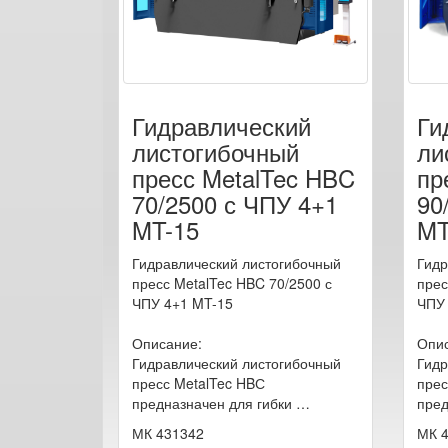
Гидравлический
Ги
листогибочный
ли
пресс MetalTec HBC
пр
70/2500 с ЧПУ 4+1
90
MT-15
MT
Гидравлический листогибочный
Гидр
пресс MetalTec HBC 70/2500 с
прес
ЧПУ 4+1 MT-15
ЧПУ 
Описание:
Опис
Гидравлический листогибочный
Гидр
пресс MetalTec HBС
прес
предназначен для гибки …
пред
МК 431342
МК 