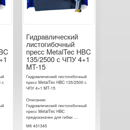
Гидравлический
листогибочный
HBC
пресс MetalTec HBC
+1
135/2500 с ЧПУ 4+1
MT-15
ый
Гидравлический листогибочный
 с
пресс MetalTec HBC 135/2500 с
ЧПУ 4+1 MT-15
Описание:
ый
Гидравлический листогибочный
пресс MetalTec HBС
предназначен для гибки …
МК 431345