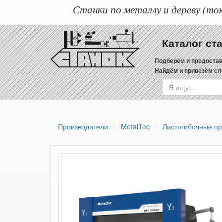
Станки по металлу и дереву (ток
Каталог ст
Подберём и предостав
Найдём и привезём сл
Производители
MetalTec
Листогибочные п