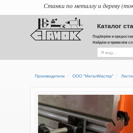
Станки по металлу и дереву (ток
Каталог ст
Подберём и предостав
Найдём и привезём сл
Производители
ООО "МеталМастер"
Листо