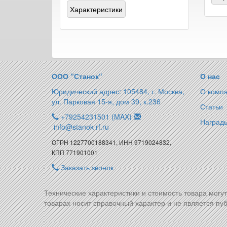
Характеристики
ООО “Станок“
О нас
Юридический адрес: 105484, г. Москва,
О комп
ул. Парковая 15-я, дом 39, к.236
Статьи
+79254231501 (MAX)
Награды
info@stanok-rf.ru
ОГРН 1227700188341, ИНН 9719024832,
КПП 771901001
Заказать звонок
Технические характеристики и стоимость товара могу
товарах носит справочный характер и не является пуб