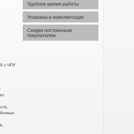
Удобное время работы
Упаковка и комплектация
Скидки постоянным
покупателям
0 с ЧПУ
т
ет
ста,
ибочных
а.