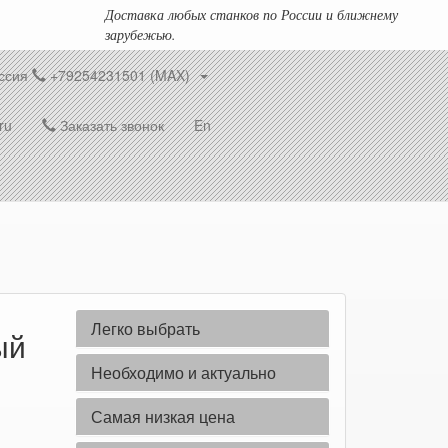
Доставка любых станков по России и ближнему
зарубежью.
ссия
+79254231501 (MAX)
ru
Заказать звонок
En
Легко выбрать
ый
Необходимо и актуально
Самая низкая цена