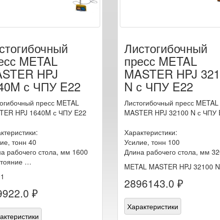
стогибочный
Листогибочный
есс METAL
пресс METAL
STER HPJ
MASTER HPJ 321
40M с ЧПУ E22
N с ЧПУ E22
огибочный пресс METAL
Листогибочный пресс METAL
TER HPJ 1640M с ЧПУ E22
MASTER HPJ 32100 N с ЧПУ 
ктеристики:
Характеристики:
ие, тонн 40
Усилие, тонн 100
а рабочего стола, мм 1600
Длина рабочего стола, мм 3
стояние …
METAL MASTER HPJ 32100 N
01
2896143.0 ₽
9922.0 ₽
Характеристики
актеристики