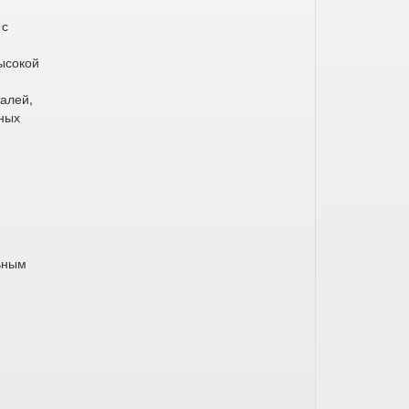
 с
ысокой
талей,
ных
ьным