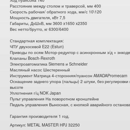
Ход пуансона 140
Расстояние между столом и траверсой, мм 400
Скорость рабочая/ обратного хода, мм/с 10\120
Мощность двигателя, кВт 7,5
Габариты, ДхШхВ, мм 3600 x1650 x2350
Вес нетто/брутто, кг 6300/6400
Стандартная комплектация:
ЧПУ двухосевой E22 (Estun)
Приводы по осям Мотор-редуктор с асинхронным э/д + энкод
Клапаны Bosch-Rexroth
Электроавтоматика Siemens и Schneider
Масляный насос Шестеренный
Инструмент Матрица 4-сторонняя/пуансон AMADAPromecam
Оснащение заднего упора (пальцы) 2 штуки, без регулировки
высоте
Уплотнения г/ц NOK Japan
Пульт управления На поворотном кронштейне
Педаль управления Выносная, с кнопкой аварийного останов
Гарантия производителя 1 год.
Артикул: METAL MASTER HPJ 32250