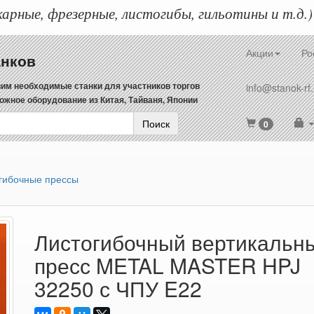
арные, фрезерные, листогибы, гильотины и т.д.)
Акции
Ро
анков
им необходимые станки для участников торгов
info@stanok-rf.
ожное оборудование из Китая, Тайваня, Японии
Поиск
0
гибочные прессы
Листогибочный вертикальн
пресс METAL MASTER HPJ
32250 с ЧПУ E22