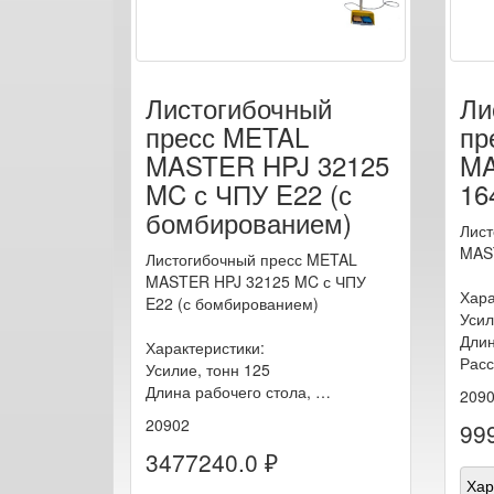
Листогибочный
Ли
пресс METAL
пр
MASTER HPJ 32125
MA
MC с ЧПУ E22 (с
16
бомбированием)
Лист
MAS
Листогибочный пресс METAL
MASTER HPJ 32125 MC с ЧПУ
Хара
E22 (с бомбированием)
Усил
Длин
Характеристики:
Рас
Усилие, тонн 125
Длина рабочего стола, …
209
20902
99
3477240.0 ₽
Хар