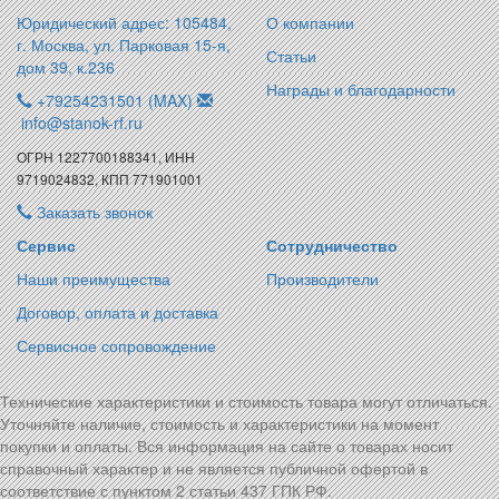
Юридический адрес: 105484,
О компании
г. Москва, ул. Парковая 15-я,
Статьи
дом 39, к.236
Награды и благодарности
+79254231501 (MAX)
info@stanok-rf.ru
ОГРН 1227700188341, ИНН
9719024832, КПП 771901001
Заказать звонок
Сервис
Сотрудничество
Наши преимущества
Производители
Договор, оплата и доставка
Сервисное сопровождение
Технические характеристики и стоимость товара могут отличаться.
Уточняйте наличие, стоимость и характеристики на момент
покупки и оплаты. Вся информация на сайте о товарах носит
справочный характер и не является публичной офертой в
соответствие с пунктом 2 статьи 437 ГПК РФ.