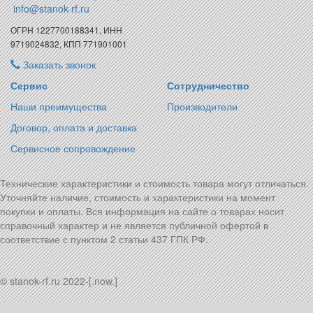
info@stanok-rf.ru
ОГРН 1227700188341, ИНН
9719024832, КПП 771901001
Заказать звонок
Сервис
Сотрудничество
Наши преимущества
Производители
Договор, оплата и доставка
Сервисное сопровождение
Технические характеристики и стоимость товара могут отличаться.
Уточняйте наличие, стоимость и характеристики на момент
покупки и оплаты. Вся информация на сайте о товарах носит
справочный характер и не является публичной офертой в
соответствие с пунктом 2 статьи 437 ГПК РФ.
© stanok-rf.ru 2022-[.now.]