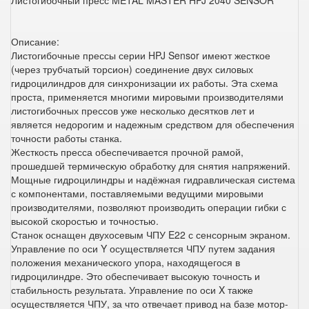
Листогибочный пресс METAL MASTER HPJ 2040 SENSOR
Описание:
Листогибочные прессы серии HPJ Sensor имеют жесткое
(через трубчатый торсион) соединение двух силовых
гидроцилиндров для синхронизации их работы. Эта схема
проста, применяется многими мировыми производителями
листогибочных прессов уже несколько десятков лет и
является недорогим и надежным средством для обеспечения
точности работы станка.
Жесткость пресса обеспечивается прочной рамой,
прошедшей термическую обработку для снятия напряжений.
Мощные гидроцилиндры и надёжная гидравлическая система
с компонентами, поставляемыми ведущими мировыми
производителями, позволяют производить операции гибки с
высокой скоростью и точностью.
Станок оснащен двухосевым ЧПУ E22 с сенсорным экраном.
Управление по оси Y осуществляется ЧПУ путем задания
положения механического упора, находящегося в
гидроцилиндре. Это обеспечивает высокую точность и
стабильность результата. Управление по оси X также
осуществляется ЧПУ, за что отвечает привод на базе мотор-