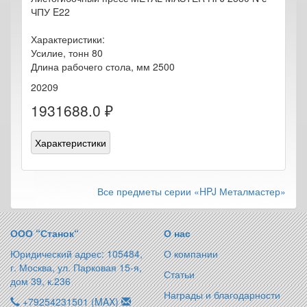
ЧПУ E22
Характеристики:
Усилие, тонн 80
Длина рабочего стола, мм 2500
20209
1931688.0 ₽
Характеристики
Все предметы серии «HPJ Металмастер»
ООО “Станок“
О нас
Юридический адрес: 105484,
О компании
г. Москва, ул. Парковая 15-я,
Статьи
дом 39, к.236
Награды и благодарности
+79254231501 (MAX)