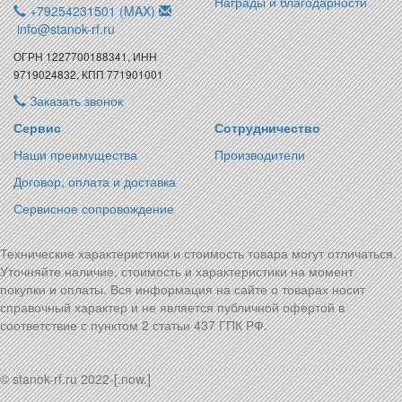
Награды и благодарности
+79254231501 (MAX)
info@stanok-rf.ru
ОГРН 1227700188341, ИНН
9719024832, КПП 771901001
Заказать звонок
Сервис
Сотрудничество
Наши преимущества
Производители
Договор, оплата и доставка
Сервисное сопровождение
Технические характеристики и стоимость товара могут отличаться.
Уточняйте наличие, стоимость и характеристики на момент
покупки и оплаты. Вся информация на сайте о товарах носит
справочный характер и не является публичной офертой в
соответствие с пунктом 2 статьи 437 ГПК РФ.
© stanok-rf.ru 2022-[.now.]