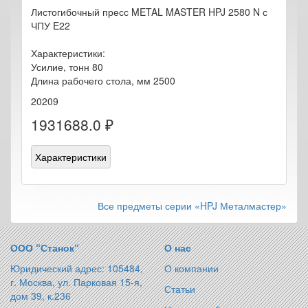
Листогибочный пресс METAL MASTER HPJ 2580 N с
ЧПУ E22
Характеристики:
Усилие, тонн 80
Длина рабочего стола, мм 2500
20209
1931688.0 ₽
Характеристики
Все предметы серии «HPJ Металмастер»
ООО “Станок“
О нас
Юридический адрес: 105484,
О компании
г. Москва, ул. Парковая 15-я,
Статьи
дом 39, к.236