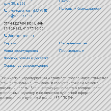
Статьи
дом 39, к.236
Награды и благодарности
+79254231501 (MAX)
info@stanok-rf.ru
ОГРН 1227700188341, ИНН
9719024832, КПП 771901001
Заказать звонок
Сервис
Сотрудничество
Наши преимущества
Производители
Договор, оплата и доставка
Сервисное сопровождение
Технические характеристики и стоимость товара могут отличаться.
Уточняйте наличие, стоимость и характеристики на момент
покупки и оплаты. Вся информация на сайте о товарах носит
справочный характер и не является публичной офертой в
соответствие с пунктом 2 статьи 437 ГПК РФ.