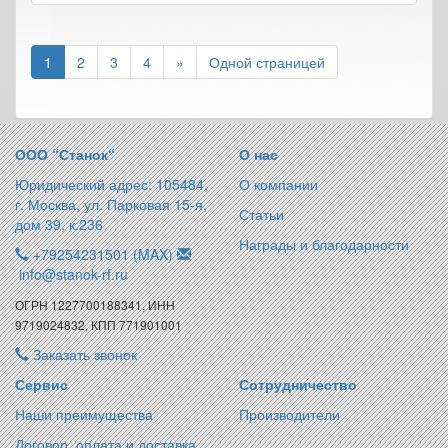
1
2
3
4
»
Одной страницей
ООО “Станок“
О нас
Юридический адрес: 105484,
О компании
г. Москва, ул. Парковая 15-я,
Статьи
дом 39, к.236
Награды и благодарности
+79254231501 (MAX)
info@stanok-rf.ru
ОГРН 1227700188341, ИНН
9719024832, КПП 771901001
Заказать звонок
Сервис
Сотрудничество
Наши преимущества
Производители
Договор, оплата и доставка