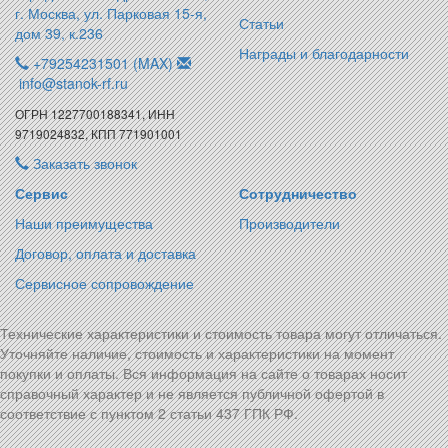
г. Москва, ул. Парковая 15-я,
Статьи
дом 39, к.236
Награды и благодарности
+79254231501 (MAX)
info@stanok-rf.ru
ОГРН 1227700188341, ИНН
9719024832, КПП 771901001
Заказать звонок
Сервис
Сотрудничество
Наши преимущества
Производители
Договор, оплата и доставка
Сервисное сопровождение
Технические характеристики и стоимость товара могут отличаться.
Уточняйте наличие, стоимость и характеристики на момент
покупки и оплаты. Вся информация на сайте о товарах носит
справочный характер и не является публичной офертой в
соответствие с пунктом 2 статьи 437 ГПК РФ.