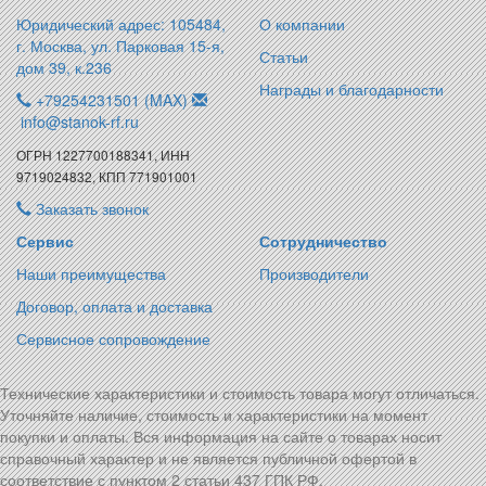
Юридический адрес: 105484,
О компании
г. Москва, ул. Парковая 15-я,
Статьи
дом 39, к.236
Награды и благодарности
+79254231501 (MAX)
info@stanok-rf.ru
ОГРН 1227700188341, ИНН
9719024832, КПП 771901001
Заказать звонок
Сервис
Сотрудничество
Наши преимущества
Производители
Договор, оплата и доставка
Сервисное сопровождение
Технические характеристики и стоимость товара могут отличаться.
Уточняйте наличие, стоимость и характеристики на момент
покупки и оплаты. Вся информация на сайте о товарах носит
справочный характер и не является публичной офертой в
соответствие с пунктом 2 статьи 437 ГПК РФ.