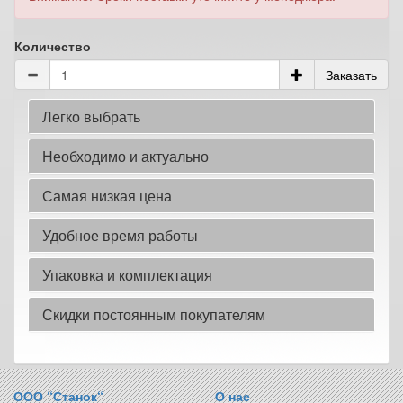
Количество
Заказать
Легко выбрать
Необходимо и актуально
Самая низкая цена
Удобное время работы
Упаковка и комплектация
Скидки постоянным покупателям
ООО “Станок“
О нас