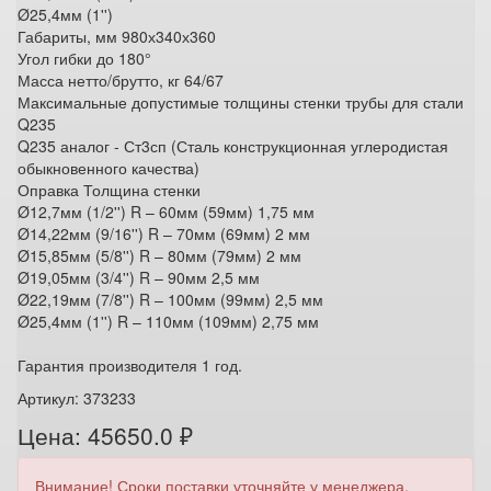
Ø25,4мм (1'')
Габариты, мм 980х340х360
Угол гибки до 180°
Масса нетто/брутто, кг 64/67
Максимальные допустимые толщины стенки трубы для стали
Q235
Q235 аналог - Ст3сп (Сталь конструкционная углеродистая
обыкновенного качества)
Оправка Толщина стенки
Ø12,7мм (1/2'') R – 60мм (59мм) 1,75 мм
Ø14,22мм (9/16'') R – 70мм (69мм) 2 мм
Ø15,85мм (5/8'') R – 80мм (79мм) 2 мм
Ø19,05мм (3/4'') R – 90мм 2,5 мм
Ø22,19мм (7/8'') R – 100мм (99мм) 2,5 мм
Ø25,4мм (1'') R – 110мм (109мм) 2,75 мм
Гарантия производителя 1 год.
Артикул: 373233
Цена: 45650.0 ₽
Внимание! Сроки поставки уточняйте у менеджера.