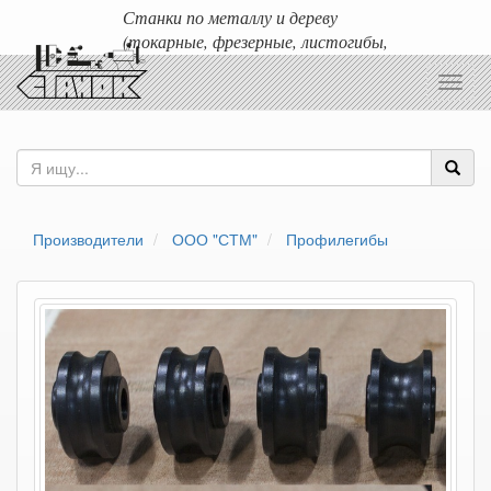
Станки по металлу и дереву
(токарные, фрезерные, листогибы,
гильотины и т.д.)
Toggl
Доставка любых станков по России и ближнему зарубежью.
navig
Производители
ООО "СТМ"
Профилегибы