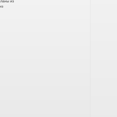
еланы из
из