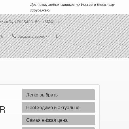
Доставка любых станков по России и ближнему
зарубежью.
ссия
+79254231501 (MAX)
ru
Заказать звонок
En
Легко выбрать
1R
Необходимо и актуально
Самая низкая цена