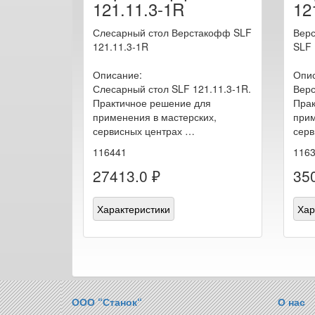
121.11.3-1R
12
Слесарный стол Верстакофф SLF
Верс
121.11.3-1R
SLF 
Описание:
Опис
Слесарный стол SLF 121.11.3-1R.
Верс
Практичное решение для
Прак
применения в мастерских,
прим
сервисных центрах …
серв
116441
116
27413.0 ₽
35
Характеристики
Хар
ООО “Станок“
О нас