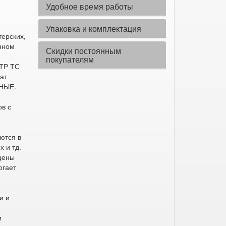
Удобное время работы
Упаковка и комплектация
терских,
енном
Скидки постоянным
покупателям
 ТР ТС
ат
НЫЕ.
ов с
ются в
х и тд.
щены
огает
и и
и