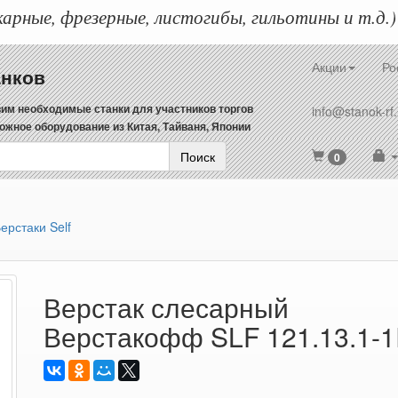
арные, фрезерные, листогибы, гильотины и т.д.)
Акции
Ро
анков
им необходимые станки для участников торгов
info@stanok-rf.
ожное оборудование из Китая, Тайваня, Японии
Поиск
0
ерстаки Self
Верстак слесарный
Верстакофф SLF 121.13.1-