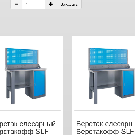
Заказать
рстак слесарный
Верстак слесарн
рстакофф SLF
Верстакофф SLF