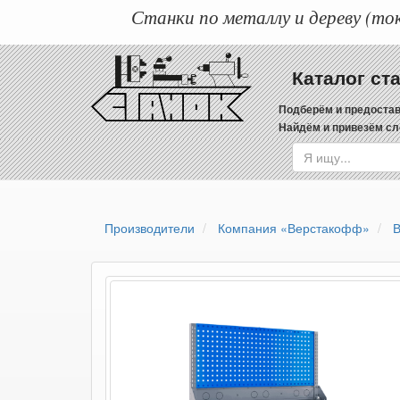
Станки по металлу и дереву (ток
Каталог ст
Подберём и предостав
Найдём и привезём сл
Производители
Компания «Верстакофф»
В