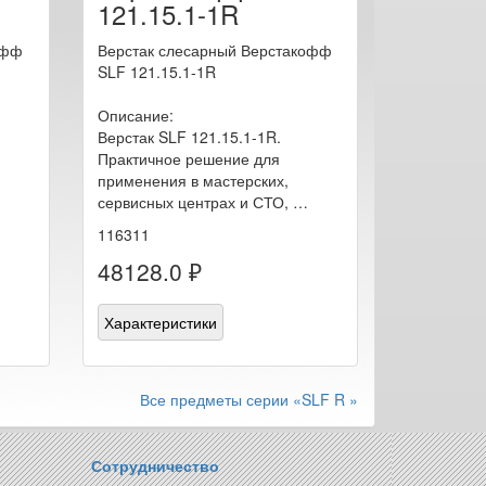
121.15.1-1R
офф
Верстак слесарный Верстакофф
SLF 121.15.1-1R
Описание:
Верстак SLF 121.15.1-1R.
Практичное решение для
применения в мастерских,
сервисных центрах и СТО, …
116311
48128.0 ₽
Характеристики
Все предметы серии «SLF R »
Сотрудничество