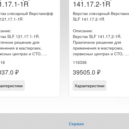
1.17.1-1R
141.17.2-1R
так слесарный Верстакофф
Верстак слесарный Верстак
121.17.1-1R
SLF 141.17.2-1R
ание:
Описание:
так SLF 121.17.1-1R.
Верстак SLF 141.17.2-1R.
тичное решение для
Практичное решение для
енения в мастерских,
применения в мастерских,
исных центрах и СТО, …
сервисных центрах и СТО, …
316
116336
037.0 ₽
39505.0 ₽
актеристики
Характеристики
Сервис