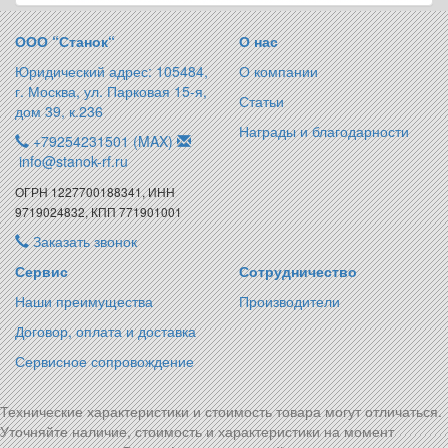
ООО “Станок“
О нас
Юридический адрес: 105484,
О компании
г. Москва, ул. Парковая 15-я,
Статьи
дом 39, к.236
Награды и благодарности
+79254231501 (MAX)
info@stanok-rf.ru
ОГРН 1227700188341, ИНН
9719024832, КПП 771901001
Заказать звонок
Сервис
Сотрудничество
Наши преимущества
Производители
Договор, оплата и доставка
Сервисное сопровождение
Технические характеристики и стоимость товара могут отличаться.
Уточняйте наличие, стоимость и характеристики на момент