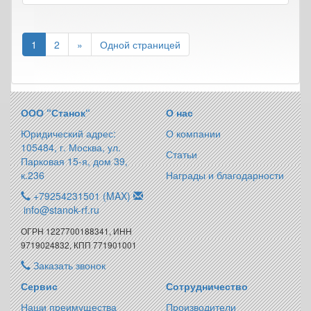
1
2
»
Одной страницей
ООО “Станок“
О нас
Юридический адрес:
О компании
105484, г. Москва, ул.
Статьи
Парковая 15-я, дом 39,
к.236
Награды и благодарности
+79254231501 (MAX)
info@stanok-rf.ru
ОГРН 1227700188341, ИНН
9719024832, КПП 771901001
Заказать звонок
Сервис
Сотрудничество
Наши преимущества
Производители