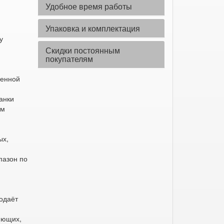
Удобное время работы
Упаковка и комплектация
у
Скидки постоянным
покупателям
венной
анки
ом
я
ых,
пазон по
одаёт
яющих,