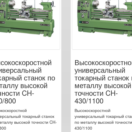
сокоскоростной
Высокоскоростно
иверсальный
универсальный
карный станок по
токарный станок 
таллу высокой
металлу высокой
чности CH-
точности CH-
0/800
430/1100
коскоростной
Высокоскоростной
ерсальный токарный станок
универсальный токарный ста
еталлу высокой точности CH-
по металлу высокой точност
800
430/1100