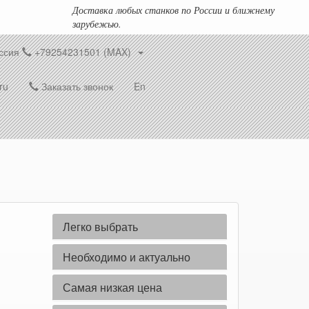
Доставка любых станков по России и ближнему
зарубежью.
ссия
+79254231501 (MAX)
ru
Заказать звонок
En
Легко выбрать
Необходимо и актуально
Самая низкая цена