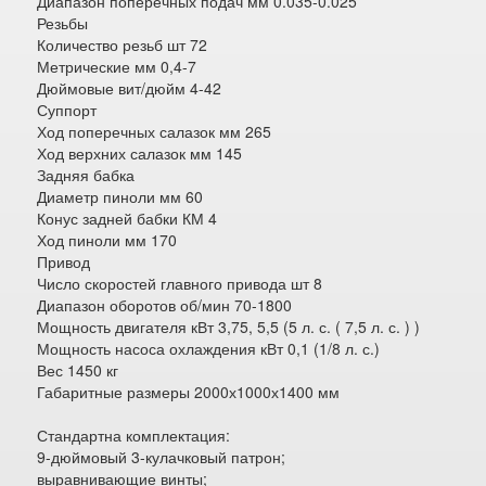
Диапазон поперечных подач мм 0.035-0.025
Резьбы
Количество резьб шт 72
Метрические мм 0,4-7
Дюймовые вит/дюйм 4-42
Суппорт
Ход поперечных салазок мм 265
Ход верхних салазок мм 145
Задняя бабка
Диаметр пиноли мм 60
Конус задней бабки КМ 4
Ход пиноли мм 170
Привод
Число скоростей главного привода шт 8
Диапазон оборотов об/мин 70-1800
Мощность двигателя кВт 3,75, 5,5 (5 л. с. ( 7,5 л. с. ) )
Мощность насоса охлаждения кВт 0,1 (1/8 л. с.)
Вес 1450 кг
Габаритные размеры 2000х1000х1400 мм
Стандартна комплектация:
9-дюймовый 3-кулачковый патрон;
выравнивающие винты;