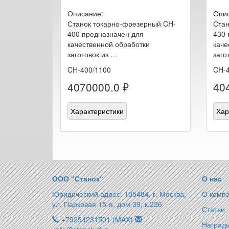
Описание:
Опис
Станок токарно-фрезерный CH-
Стан
400 предназначен для
430 
качественной обработки
каче
заготовок из …
заго
CH-400/1100
CH-4
4070000.0 ₽
40
Характеристики
Хар
ООО “Станок“
О нас
Юридический адрес: 105484, г. Москва,
О комп
ул. Парковая 15-я, дом 39, к.236
Статьи
+79254231501 (MAX)
Награды