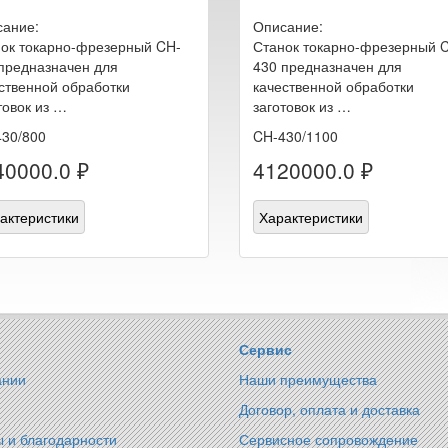
ание:
Описание:
ок токарно-фрезерный CH-
Станок токарно-фрезерный 
предназначен для
430 предназначен для
ственной обработки
качественной обработки
товок из …
заготовок из …
30/800
CH-430/1100
40000.0 ₽
4120000.0 ₽
актеристики
Характеристики
Сервис
ании
Наши преимущества
Договор, оплата и доставка
 и благодарности
Сервисное сопровождение