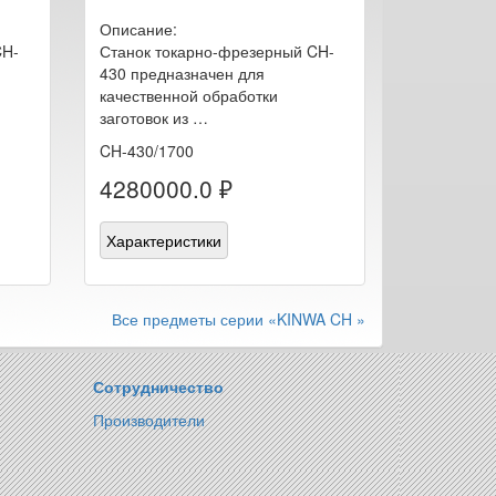
Описание:
CH-
Станок токарно-фрезерный CH-
430 предназначен для
качественной обработки
заготовок из …
CH-430/1700
4280000.0 ₽
Характеристики
Все предметы серии «KINWA CH »
Сотрудничество
Производители