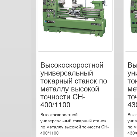
Высокоскоростной
Вы
универсальный
ун
токарный станок по
то
металлу высокой
ме
точности CH-
то
400/1100
43
Высокоскоростной
Высо
универсальный токарный станок
унив
по металлу высокой точности CH-
по м
400/1100
430/