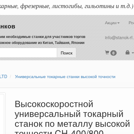
арные, фрезерные, листогибы, гильотины и т.д.)
Акции
Ро
анков
им необходимые станки для участников торгов
info@stanok-rf.
ожное оборудование из Китая, Тайваня, Японии
Поиск
0
LTD
Универсальные токарные станки высокой точности
Высокоскоростной
универсальный токарный
станок по металлу высокой
точности CH-400/800