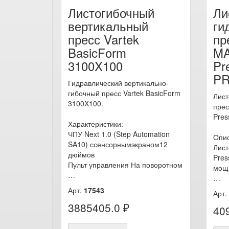
Листогибочный
Ли
вертикальный
ги
пресс Vartek
пр
BasicForm
M
3100X100
Pr
PR
Гидравлический вертикально-
гибочный пресс Vartek BasicForm
Лист
3100X100.
пре
Pres
Характеристики:
ЧПУ Next 1.0 (Step Automation
Опи
SA10) ссенсорнымэкраном12
Лист
дюймов
Pres
Пульт управления На поворотном
мощ
…
…
Арт.
17543
Арт.
3885405.0 ₽
40