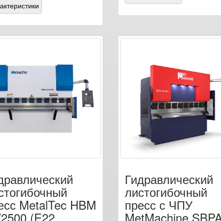
актеристики
дравлический
Гидравлический
стогибочный
листогибочный
есс MetalTec HBM
пресс с ЧПУ
/2500 (E22,
MetMachine SBPA