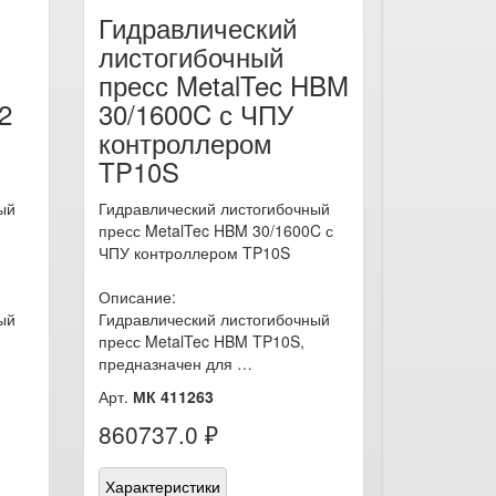
Гидравлический
листогибочный
пресс MetalTec HBM
2
30/1600C с ЧПУ
контроллером
TP10S
ый
Гидравлический листогибочный
пресс MetalTec HBM 30/1600C с
ЧПУ контроллером TP10S
Описание:
ый
Гидравлический листогибочный
пресс MetalTec HBM TP10S,
предназначен для …
Арт.
МК 411263
860737.0 ₽
Характеристики