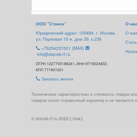
ООО “Станок“
О на
Юридический адрес: 105484, г. Москва,
О ко
ул. Парковая 15-я, дом 39, к.236
Стать
+79254231501 (MAX)
Награ
info@stanok-rf.ru
ОГРН 1227700188341, ИНН 9719024832,
КПП 771901001
Заказать звонок
Технические характеристики и стоимость товара мо
товарах носит справочный характер и не является п
© stanok-rf.ru 2022-[.now.]