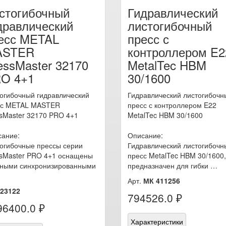
стогибочный
Гидравлический
дравлический
листогибочный
есс METAL
пресс с
ASTER
контроллером E2
essMaster 32170
MetalTec HBM
O 4+1
30/1600
огибочный гидравлический
Гидравлический листогибочн
сс METAL MASTER
пресс с контроллером E22
sMaster 32170 PRO 4+1
MetalTec HBM 30/1600
сание:
Описание:
огибочные прессы серии
Гидравлический листогибочн
sMaster PRO 4+1 оснащены
пресс MetalTec HBM 30/1600,
ными синхронизированными
предназначен для гибки …
Арт.
МК 411256
23122
794526.0 ₽
96400.0 ₽
Характеристики