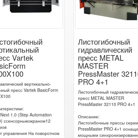
стогибочный
Листогибочный
ртикальный
гидравлический
есс Vartek
пресс METAL
sicForm
MASTER
00X100
PressMaster 3211
PRO 4+1
авлический вертикально-
чный пресс Vartek BasicForm
Листогибочный гидравлическ
0X100
пресс METAL MASTER
PressMaster 32110 PRO 4+1
ктеристики:
Next 1.0 (Step Automation
Описание:
0) ссенсорнымэкраном12
Листогибочные прессы серии
мов
PressMaster PRO 4+1 оснащ
т управления На поворотном
мощными синхронизирован