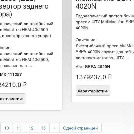
вертор заднего
4020N
ора)
Гидравлический листогибочн
пресс с ЧПУ MetMachine SBP
авлический листогибочный
4020N.
с MetalTec HBM 40/2500
, инвертор заднего упора)
Описание:
Листогибочный пресс MetMac
сание:
SBPA-4020N служит для гибк
авлический листогибочный
листового металла. ЧПУ …
с MetalTec HBM 40/2500,
назначен для …
Арт.
SBPA-4020N
МК 411257
1379237.0 ₽
24210.0 ₽
Характеристики
актеристики
10
11
12
13
»
Одной страницей