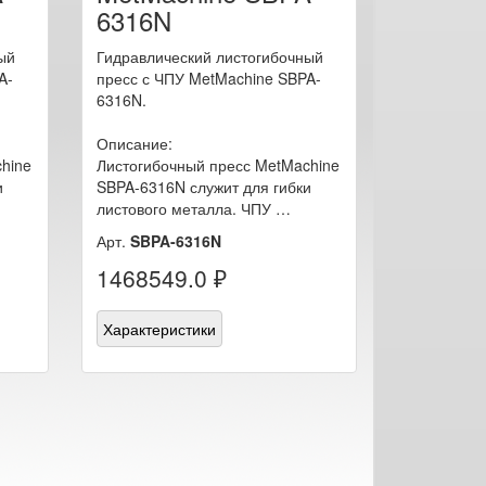
6316N
ый
Гидравлический листогибочный
A-
пресс с ЧПУ MetMachine SBPA-
6316N.
Описание:
hine
Листогибочный пресс MetMachine
и
SBPA-6316N служит для гибки
листового металла. ЧПУ …
Арт.
SBPA-6316N
1468549.0 ₽
Характеристики