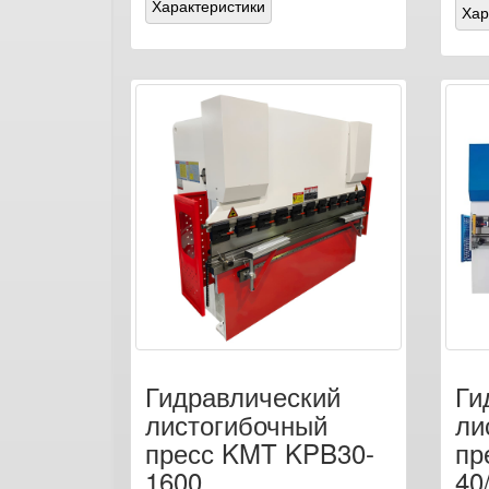
Характеристики
Хар
Гидравлический
Ги
листогибочный
ли
пресс KMT KPB30-
пр
1600
40