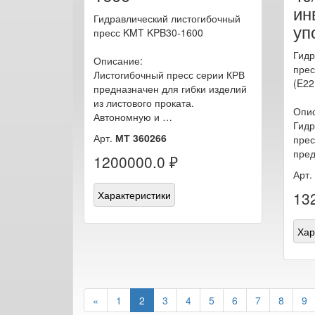
ин
Гидравлический листогибочный
уп
пресс KMT KPB30-1600
Гидр
Описание:
прес
Листогибочный пресс серии КРВ
(E22
предназначен для гибки изделий
из листового проката.
Опи
Автономную и …
Гидр
Арт.
МТ 360266
прес
пред
1200000.0 ₽
Арт.
Характеристики
13
Хар
«
1
2
3
4
5
6
7
8
9