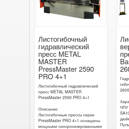
Листогибочный
Ли
гидравлический
ве
пресс METAL
пр
MASTER
Ba
PressMaster 2590
26
PRO 4+1
Гидр
гибо
Листогибочный гидравлический
260
пресс METAL MASTER
PressMaster 2590 PRO 4+1
Хара
ЧПУ 
Описание:
SA1
Листогибочные прессы серии
дюй
PressMaster PRO 4+1 оснащены
Пуль
мощными синхронизированными