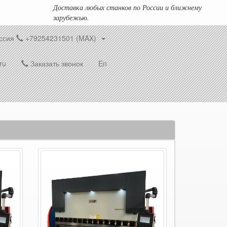
Доставка любых станков по России и ближнему
зарубежью.
ссия
+79254231501 (MAX)
ru
Заказать звонок
En