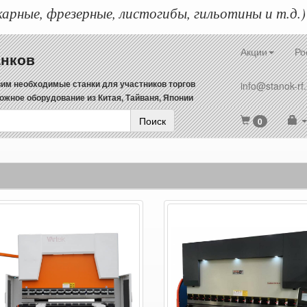
арные, фрезерные, листогибы, гильотины и т.д.)
Акции
Ро
анков
им необходимые станки для участников торгов
info@stanok-rf.
ожное оборудование из Китая, Тайваня, Японии
Поиск
0