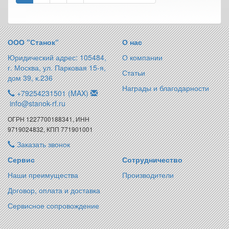
ООО “Станок“
О нас
Юридический адрес: 105484,
О компании
г. Москва, ул. Парковая 15-я,
Статьи
дом 39, к.236
Награды и благодарности
+79254231501 (MAX)
info@stanok-rf.ru
ОГРН 1227700188341, ИНН
9719024832, КПП 771901001
Заказать звонок
Сервис
Сотрудничество
Наши преимущества
Производители
Договор, оплата и доставка
Сервисное сопровождение