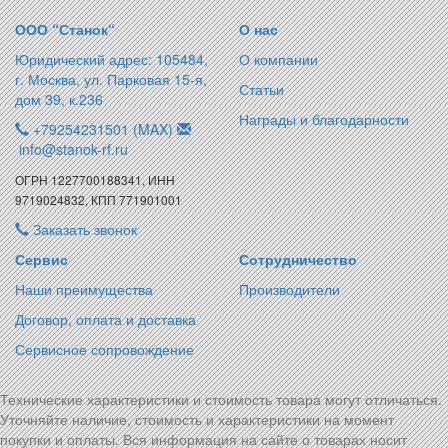
ООО “Станок“
О нас
Юридический адрес: 105484,
О компании
г. Москва, ул. Парковая 15-я,
Статьи
дом 39, к.236
Награды и благодарности
+79254231501 (MAX)
info@stanok-rf.ru
ОГРН 1227700188341, ИНН
9719024832, КПП 771901001
Заказать звонок
Сервис
Сотрудничество
Наши преимущества
Производители
Договор, оплата и доставка
Сервисное сопровождение
Технические характеристики и стоимость товара могут отличаться.
Уточняйте наличие, стоимость и характеристики на момент
покупки и оплаты. Вся информация на сайте о товарах носит