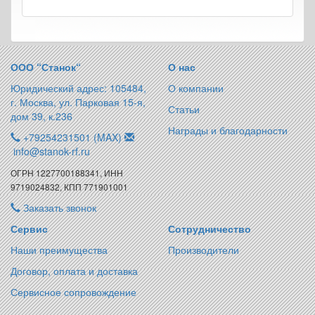
ООО “Станок“
О нас
Юридический адрес: 105484,
О компании
г. Москва, ул. Парковая 15-я,
Статьи
дом 39, к.236
Награды и благодарности
+79254231501 (MAX)
info@stanok-rf.ru
ОГРН 1227700188341, ИНН
9719024832, КПП 771901001
Заказать звонок
Сервис
Сотрудничество
Наши преимущества
Производители
Договор, оплата и доставка
Сервисное сопровождение