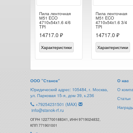
Пила ленточная
Пила ленточная
М51 ECO
М51 ECO
4710х54x1.6 4/6
4710х54x1.6 3/4
TPI
TPI
14717.0 ₽
14717.0 ₽
Характеристики
Характеристики
ООО “Станок“
О нас
Юридический адрес: 105484, г. Москва,
О комп
ул. Парковая 15-я, дом 39, к.236
Статьи
+79254231501 (MAX)
Награды
info@stanok-rf.ru
ОГРН 1227700188341, ИНН 9719024832,
КПП 771901001