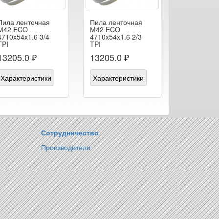
Пила ленточная
Пила ленточная
М42 ECO
М42 ECO
4710x54x1.6 3/4
4710x54x1.6 2/3
TPI
TPI
13205.0 ₽
13205.0 ₽
Характеристики
Характеристики
Сотрудничество
Производители