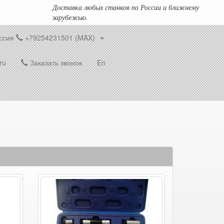
Доставка любых станков по России и ближнему
зарубежью.
ссия
+79254231501 (MAX)
ru
Заказать звонок
En