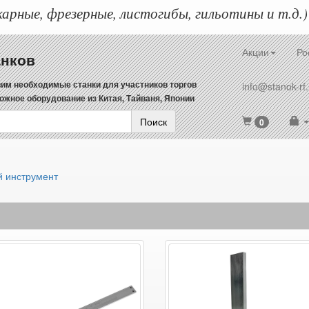
арные, фрезерные, листогибы, гильотины и т.д.)
Акции
Ро
анков
им необходимые станки для участников торгов
info@stanok-rf.
ожное оборудование из Китая, Тайваня, Японии
Поиск
0
 инструмент