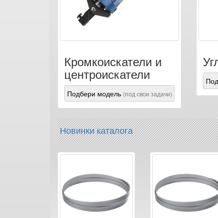
Кромкоискатели и
Уг
центроискатели
Под
Подбери модель
(под свои задачи)
Новинки каталога