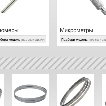
ломеры
Микрометры
бери модель
Подбери модель
(под свои задачи)
(под свои за