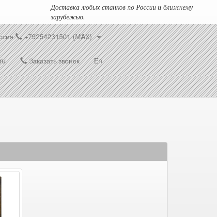
Доставка любых станков по России и ближнему
зарубежью.
ссия
+79254231501 (MAX)
ru
Заказать звонок
En