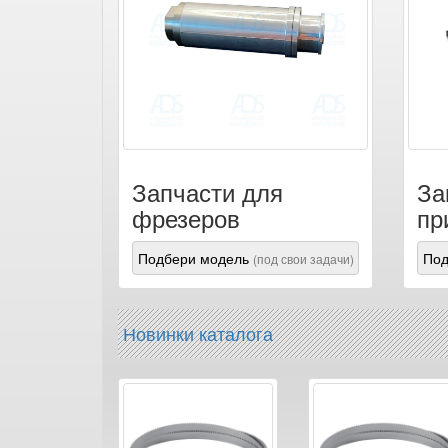
Запчасти для
За
фрезеров
пр
Подбери модель
Под
(под свои задачи)
Новинки каталога