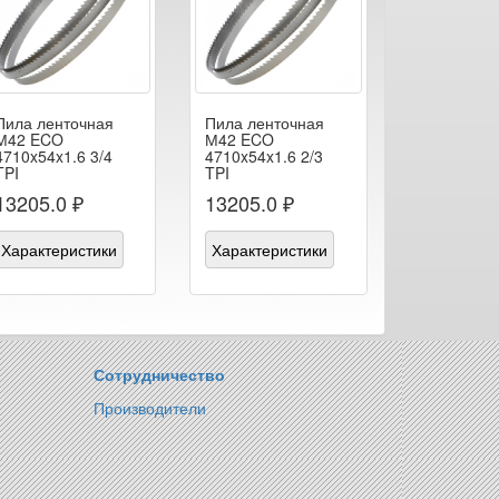
Пила ленточная
Пила ленточная
М42 ECO
М42 ECO
4710x54x1.6 3/4
4710x54x1.6 2/3
TPI
TPI
13205.0 ₽
13205.0 ₽
Характеристики
Характеристики
Сотрудничество
Производители