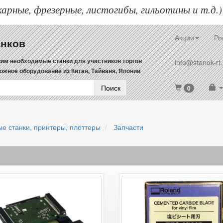
арные, фрезерные, листогибы, гильотины и т.д.)
Акции
Ро
анков
им необходимые станки для участников торгов
info@stanok-rf.
ожное оборудование из Китая, Тайваня, Японии
Поиск
0
е станки, принтеры, плоттеры
Запчасти