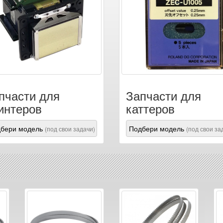
пчасти для
Запчасти для
интеров
каттеров
бери модель
Подбери модель
(под свои задачи)
(под свои за