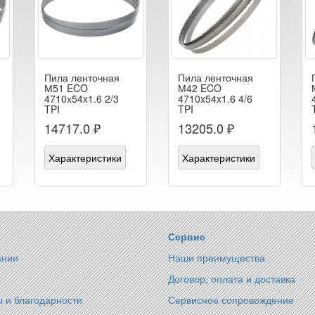
Пила ленточная
Пила ленточная
М51 ECO
М42 ECO
4710х54x1.6 2/3
4710x54x1.6 4/6
TPI
TPI
14717.0 ₽
13205.0 ₽
Характеристики
Характеристики
Сервис
ании
Наши преимущества
Договор, оплата и доставка
 и благодарности
Сервисное сопровождение