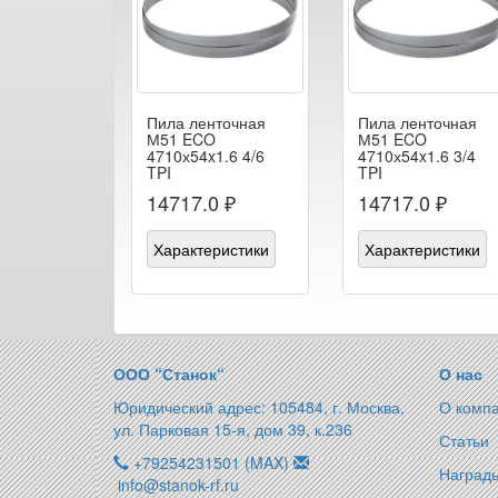
Пила ленточная
Пила ленточная
М51 ECO
М51 ECO
4710х54x1.6 4/6
4710х54x1.6 3/4
TPI
TPI
14717.0 ₽
14717.0 ₽
Характеристики
Характеристики
ООО “Станок“
О нас
Юридический адрес: 105484, г. Москва,
О комп
ул. Парковая 15-я, дом 39, к.236
Статьи
+79254231501 (MAX)
Награды
info@stanok-rf.ru