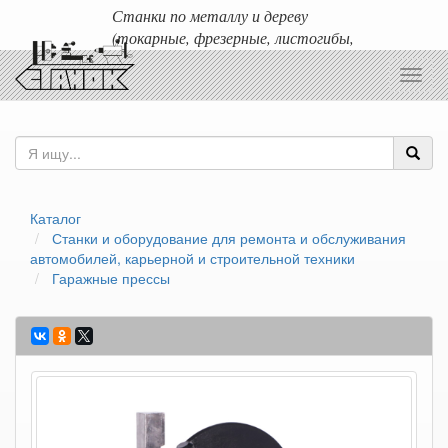
Станки по металлу и дереву
(токарные, фрезерные, листогибы,
гильотины и т.д.)
Toggl
Доставка любых станков по России и ближнему зарубежью.
navig
Каталог
Станки и оборудование для ремонта и обслуживания
автомобилей, карьерной и строительной техники
Гаражные прессы