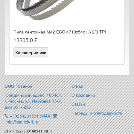
Пила ленточная М42 ECO 4710x54x1.6 2/3 TPI
13205.0 ₽
Характеристики
ООО “Станок“
О нас
Юридический адрес: 105484,
О компании
г. Москва, ул. Парковая 15-я,
Статьи
дом 39, к.236
Награды и благодарности
+79254231501 (MAX)
info@stanok-rf.ru
ОГРН 1227700188341, ИНН