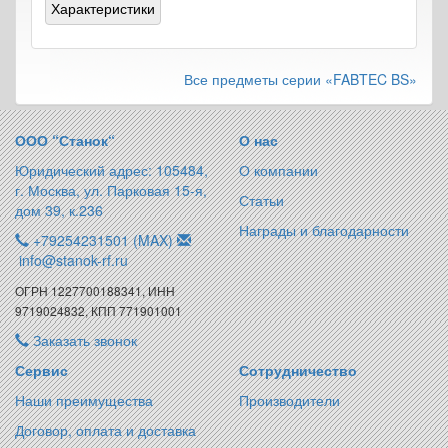
Характеристики
Все предметы серии «FABTEC BS»
ООО “Станок“
О нас
Юридический адрес: 105484,
О компании
г. Москва, ул. Парковая 15-я,
Статьи
дом 39, к.236
Награды и благодарности
+79254231501 (MAX)
info@stanok-rf.ru
ОГРН 1227700188341, ИНН
9719024832, КПП 771901001
Заказать звонок
Сервис
Сотрудничество
Наши преимущества
Производители
Договор, оплата и доставка