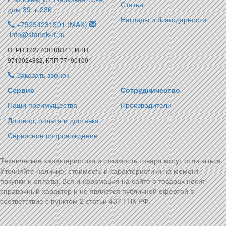
Статьи
дом 39, к.236
Награды и благодарности
+79254231501 (MAX)
info@stanok-rf.ru
ОГРН 1227700188341, ИНН
9719024832, КПП 771901001
Заказать звонок
Сервис
Сотрудничество
Наши преимущества
Производители
Договор, оплата и доставка
Сервисное сопровождение
Технические характеристики и стоимость товара могут отличаться.
Уточняйте наличие, стоимость и характеристики на момент
покупки и оплаты. Вся информация на сайте о товарах носит
справочный характер и не является публичной офертой в
соответствие с пунктом 2 статьи 437 ГПК РФ.