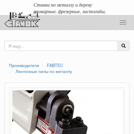
Станки по металлу и дереву
(токарные, фрезерные, листогибы,
гильотины и т.д.)
Toggl
Доставка любых станков по России и ближнему зарубежью.
navig
Производители
FABTEC
Ленточные пилы по металлу