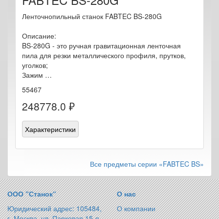
Ленточнопильный станок FABTEC BS-280G
Описание:
BS-280G - это ручная гравитационная ленточная
пила для резки металлического профиля, прутков,
уголков;
Зажим …
55467
248778.0 ₽
Характеристики
Все предметы серии «FABTEC BS»
ООО “Станок“
О нас
Юридический адрес: 105484,
О компании
г. Москва, ул. Парковая 15-я,