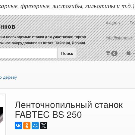
арные, фрезерные, листогибы, гильотины и т.д.)
Акции
Ро
анков
им необходимые станки для участников торгов
info@stanok-rf.
ожное оборудование из Китая, Тайваня, Японии
Поиск
0
о дереву
Ленточнопильный станок
FABTEC BS 250