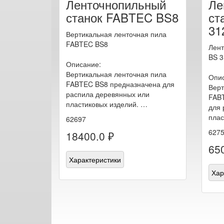
Ленточнопильный
Ле
станок FABTEC BS8
ст
31
Вертикальная ленточная пила
FABTEC BS8
Лент
BS 3
Описание:
Вертикальная ленточная пила
Опис
FABTEC BS8 предназначена для
Верт
распила деревянных или
FAB
пластиковых изделий. …
для 
плас
62697
627
18400.0 ₽
65
Характеристики
Хар