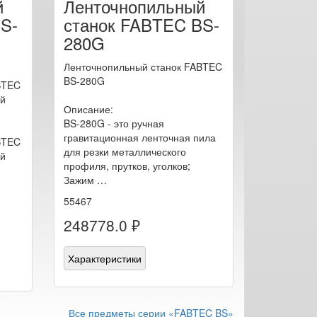
й
Ленточнопильный
S-
станок FABTEC BS-
280G
Ленточнопильный станок FABTEC
BS-280G
BTEC
ой
Описание:
BS-280G - это ручная
гравитационная ленточная пила
BTEC
для резки металлического
ой
профиля, прутков, уголков;
Зажим …
55467
248778.0 ₽
Характеристики
Все предметы серии «FABTEC BS»