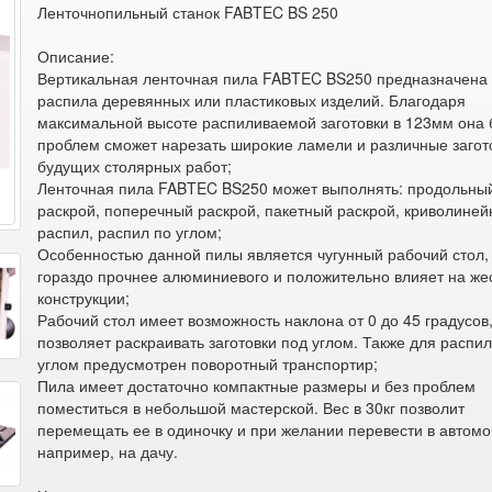
Ленточнопильный станок FABTEC BS 250
Описание:
Вертикальная ленточная пила FABTEC BS250 предназначена
распила деревянных или пластиковых изделий. Благодаря
максимальной высоте распиливаемой заготовки в 123мм она 
проблем сможет нарезать широкие ламели и различные загот
будущих столярных работ;
Ленточная пила FABTEC BS250 может выполнять: продольны
раскрой, поперечный раскрой, пакетный раскрой, криволине
распил, распил по углом;
Особенностью данной пилы является чугунный рабочий стол,
гораздо прочнее алюминиевого и положительно влияет на же
конструкции;
Рабочий стол имеет возможность наклона от 0 до 45 градусов,
позволяет раскраивать заготовки под углом. Также для распи
углом предусмотрен поворотный транспортир;
Пила имеет достаточно компактные размеры и без проблем
поместиться в небольшой мастерской. Вес в 30кг позволит
перемещать ее в одиночку и при желании перевести в автом
например, на дачу.