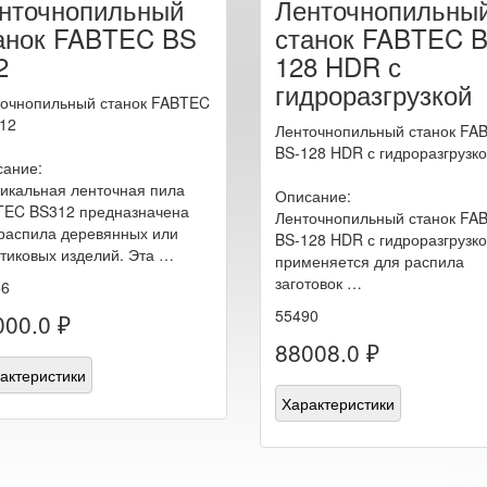
нточнопильный
Ленточнопильны
анок FABTEC BS
станок FABTEC B
2
128 HDR с
гидроразгрузкой
очнопильный станок FABTEC
12
Ленточнопильный станок FA
BS-128 HDR с гидроразгрузк
ание:
икальная ленточная пила
Описание:
TEC BS312 предназначена
Ленточнопильный станок FA
распила деревянных или
BS-128 HDR с гидроразгрузк
тиковых изделий. Эта …
применяется для распила
заготовок …
56
55490
000.0 ₽
88008.0 ₽
актеристики
Характеристики