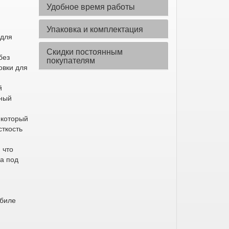
Удобное время работы
Упаковка и комплектация
 для
Скидки постоянным
без
покупателям
овки для
й
йный
 который
сткость
 что
ла под
обиле