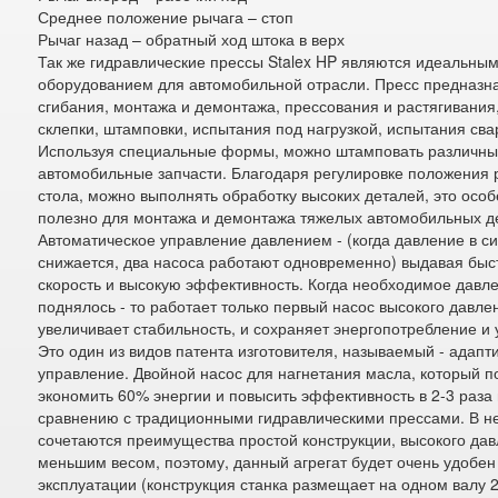
Среднее положение рычага – стоп
Рычаг назад – обратный ход штока в верх
Так же гидравлические прессы Stalex HP являются идеальны
оборудованием для автомобильной отрасли. Пресс предназн
сгибания, монтажа и демонтажа, прессования и растягивания
склепки, штамповки, испытания под нагрузкой, испытания свар
Используя специальные формы, можно штамповать различн
автомобильные запчасти. Благодаря регулировке положения 
стола, можно выполнять обработку высоких деталей, это осо
полезно для монтажа и демонтажа тяжелых автомобильных д
Автоматическое управление давлением - (когда давление в с
снижается, два насоса работают одновременно) выдавая бы
скорость и высокую эффективность. Когда необходимое давл
поднялось - то работает только первый насос высокого давлен
увеличивает стабильность, и сохраняет энергопотребление и 
Это один из видов патента изготовителя, называемый - адапт
управление. Двойной насос для нагнетания масла, который п
экономить 60% энергии и повысить эффективность в 2-3 раза
сравнению с традиционными гидравлическими прессами. В н
сочетаются преимущества простой конструкции, высокого дав
меньшим весом, поэтому, данный агрегат будет очень удобен
эксплуатации (конструкция станка размещает на одном валу 2