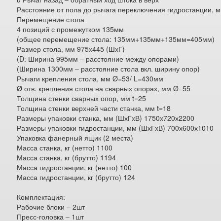
Расстояние от пола до рычага переключения гидростанции, 
Перемещение стола
4 позиций с промежутком 135мм
(общее перемещение стола: 135мм+135мм+135мм=405мм)
Размер стола, мм 975х445 (ШхГ)
(D: Ширина 995мм – расстояние между опорами)
(Ширина 1300мм – расстояние стола вкл. ширину опор)
Рычаги крепления стола, мм Ø=53/ L=430мм
Ø отв. крепления стола на сварных опорах, мм Ø=55
Толщина стенки сварных опор, мм t=25
Толщина стенки верхней части станка, мм t=18
Размеры упаковки станка, мм (ШхГхВ) 1750х720х2200
Размеры упаковки гидростанции, мм (ШхГхВ) 700х600х1010
Упаковка фанерный ящик (2 места)
Масса станка, кг (нетто) 1100
Масса станка, кг (брутто) 1194
Масса гидростанции, кг (нетто) 100
Масса гидростанции, кг (брутто) 124
Комплектация:
Рабочие блоки – 2шт
Пресс-головка – 1шт