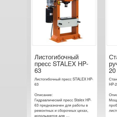
Листогибочный
Ст
пресс STALEX HP-
ру
63
20
Листогибочный пресс STALEX HP-
Стан
63
HP-2
Описание:
Опис
Гидравлический пресс Stalex HP-
Мощн
63 предназначен для работы в
проб
ремонтных и сборочных цехах,
лист
используется для …