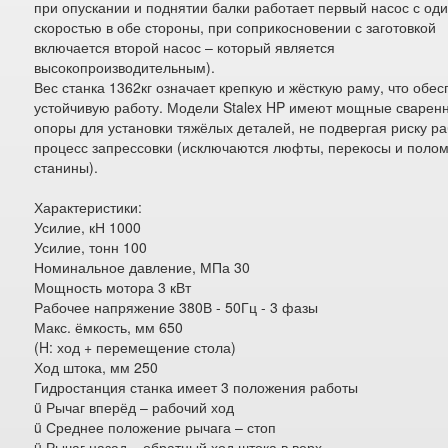
при опускании и поднятии балки работает первый насос с од
скоростью в обе стороны, при соприкосновении с заготовкой
включается второй насос – который является
высокопроизводительным).
Вес станка 1362кг означает крепкую и жёсткую раму, что обе
устойчивую работу. Модели Stalex HP имеют мощные сварен
опоры для установки тяжёлых деталей, не подвергая риску р
процесс запрессовки (исключаются люфты, перекосы и поло
станины).
Характеристики:
Усилие, кН 1000
Усилие, тонн 100
Номинальное давление, МПа 30
Мощность мотора 3 кВт
Рабочее напряжение 380В - 50Гц - 3 фазы
Макс. ёмкость, мм 650
(H: ход + перемещение стола)
Ход штока, мм 250
Гидростанция станка имеет 3 положения работы
ü Рычаг вперёд – рабочий ход
ü Среднее положение рычага – стоп
ü Рычаг назад – обратный ход штока в верх