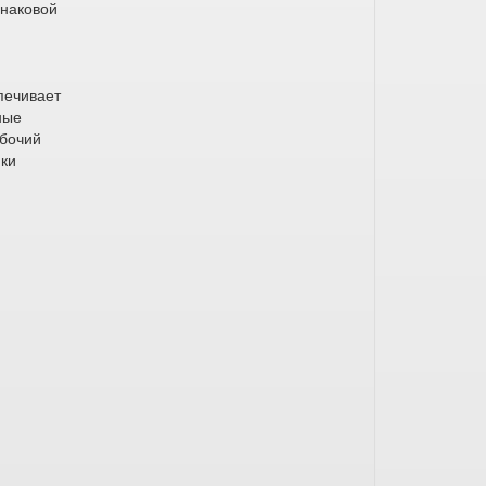
инаковой
спечивает
ные
абочий
мки