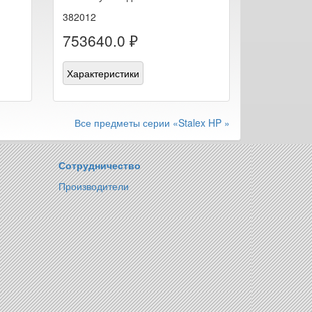
382012
753640.0 ₽
Характеристики
Все предметы серии «Stalex HP »
Сотрудничество
Производители