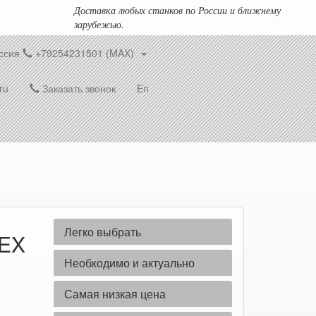
Доставка любых станков по России и ближнему
зарубежью.
ссия
+79254231501 (MAX)
ru
Заказать звонок
En
Легко выбрать
LEX
Необходимо и актуально
Самая низкая цена