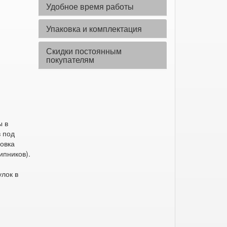
Удобное время работы
Упаковка и комплектация
Скидки постоянным
покупателям
ы в
в под
совка
ипников).
улок в