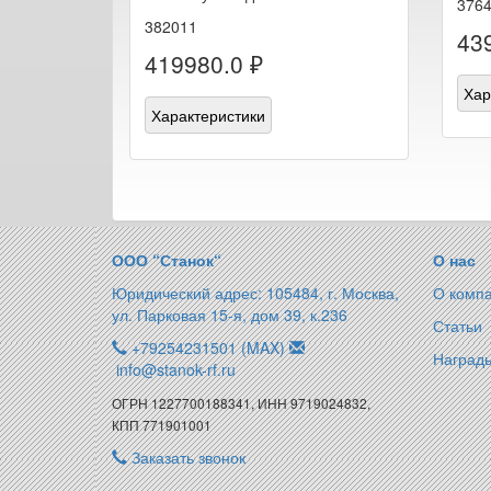
376
382011
43
419980.0 ₽
Хар
Характеристики
ООО “Станок“
О нас
Юридический адрес: 105484, г. Москва,
О комп
ул. Парковая 15-я, дом 39, к.236
Статьи
+79254231501 (MAX)
Награды
info@stanok-rf.ru
ОГРН 1227700188341, ИНН 9719024832,
КПП 771901001
Заказать звонок