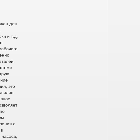
м
ачен для
,
ки и т.д.
ые
рабочего
бенно
еталей.
истеме
струю
ение
ия, это
усилие.
ивное
озволяет
 по
ем
ления с
 в
 насоса,