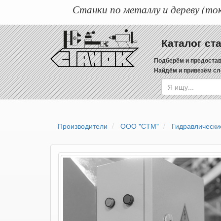
Станки по металлу и дереву (ток
Каталог ст
Подберём и предостав
Найдём и привезём сл
Производители
ООО "СТМ"
Гидравлически