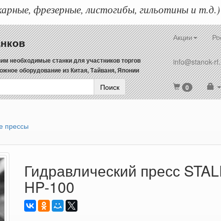
арные, фрезерные, листогибы, гильотины и т.д.)
Акции
Ро
анков
им необходимые станки для участников торгов
info@stanok-rf.
ожное оборудование из Китая, Тайваня, Японии
Поиск
0
е прессы
Гидравлический пресс STA
HP-100