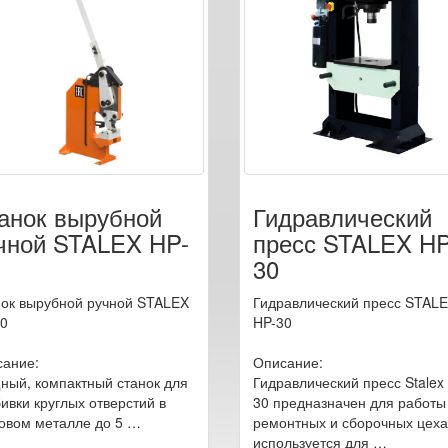
анок вырубной
Гидравлический
чной STALEX HP-
пресс STALEX HP
30
ок вырубной ручной STALEX
Гидравлический пресс STAL
0
HP-30
ание:
Описание:
ый, компактный станок для
Гидравлический пресс Stalex
ивки круглых отверстий в
30 предназначен для работы
овом металле до 5 …
ремонтных и сборочных цеха
используется для …