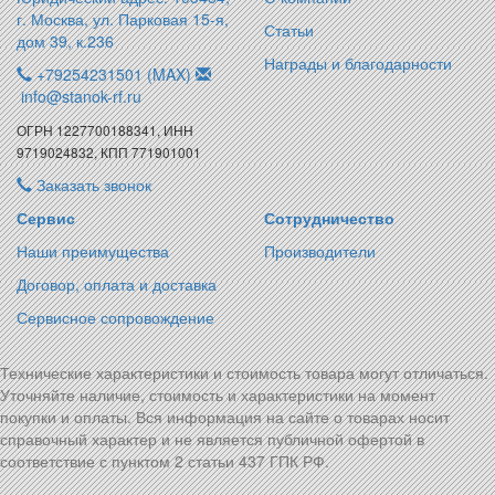
г. Москва, ул. Парковая 15-я,
Статьи
дом 39, к.236
Награды и благодарности
+79254231501 (MAX)
info@stanok-rf.ru
ОГРН 1227700188341, ИНН
9719024832, КПП 771901001
Заказать звонок
Сервис
Сотрудничество
Наши преимущества
Производители
Договор, оплата и доставка
Сервисное сопровождение
Технические характеристики и стоимость товара могут отличаться.
Уточняйте наличие, стоимость и характеристики на момент
покупки и оплаты. Вся информация на сайте о товарах носит
справочный характер и не является публичной офертой в
соответствие с пунктом 2 статьи 437 ГПК РФ.