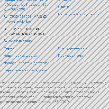
г. Москва, ул. Парковая 15-я,
Статьи
дом 39, к.236
Награды и благодарности
+79254231501 (MAX)
info@stanok-rf.ru
ОГРН 1227700188341, ИНН
9719024832, КПП 771901001
Заказать звонок
Сервис
Сотрудничество
Наши преимущества
Производители
Договор, оплата и доставка
Сервисное сопровождение
Технические характеристики и стоимость товара могут отличаться.
Уточняйте наличие, стоимость и характеристики на момент
покупки и оплаты. Вся информация на сайте о товарах носит
справочный характер и не является публичной офертой в
соответствие с пунктом 2 статьи 437 ГПК РФ.