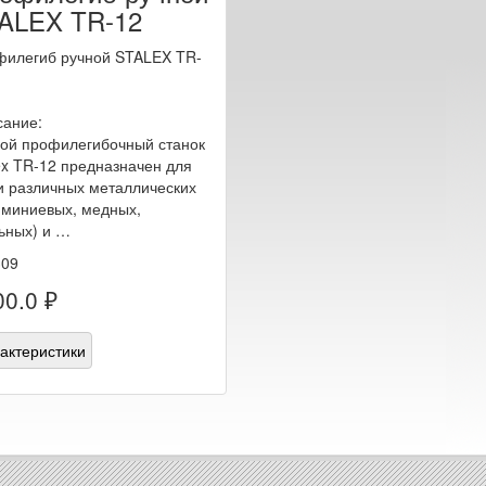
ALEX TR-12
илегиб ручной STALEX TR-
ание:
ой профилегибочный станок
ex TR-12 предназначен для
и различных металлических
миниевых, медных,
ьных) и …
309
0.0 ₽
актеристики