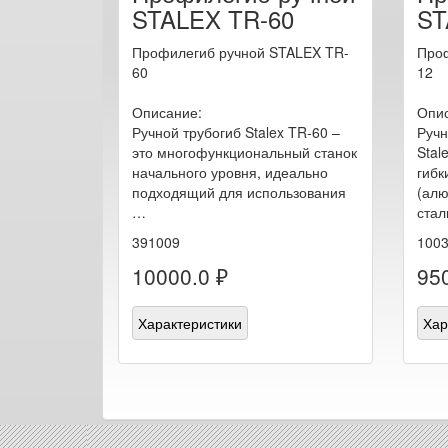
STALEX TR-60
ST
Профилегиб ручной STALEX TR-
Проф
60
12
Описание:
Опис
Ручной трубогиб Stalex TR-60 –
Ручн
это многофункциональный станок
Stal
начального уровня, идеально
гибк
подходящий для использования
(алю
…
стал
391009
100
10000.0 ₽
950
Характеристики
Хар