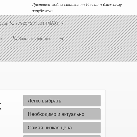
Доставка любых станков по России и ближнему
зарубежью.
ссия
+79254231501 (MAX)
ru
Заказать звонок
En
Легко выбрать
X
Необходимо и актуально
Самая низкая цена