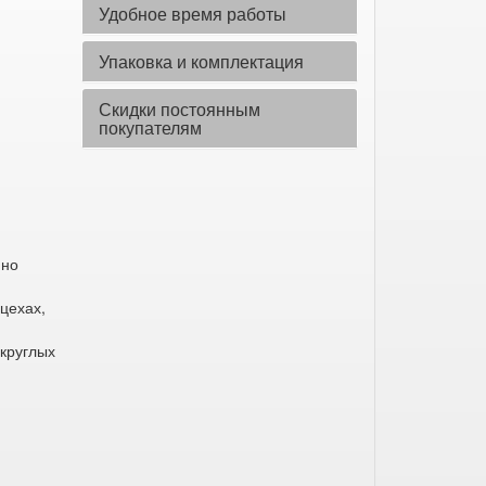
Удобное время работы
Упаковка и комплектация
Скидки постоянным
покупателям
нно
цехах,
круглых