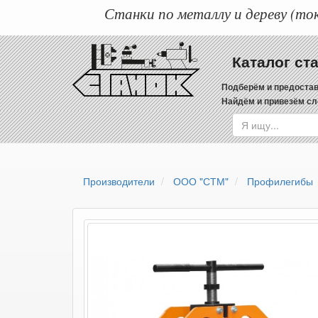
Станки по металлу и дереву (ток
Каталог ст
Подберём и предостав
Найдём и привезём сл
Производители
ООО "СТМ"
Профилегибы