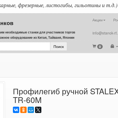
арные, фрезерные, листогибы, гильотины и т.д.)
Акции
Ро
анков
им необходимые станки для участников торгов
info@stanok-rf.
ожное оборудование из Китая, Тайваня, Японии
Поиск
0
Профилегиб ручной STALE
TR-60M